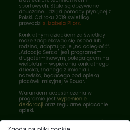
krawieckich, technicznych i
sportowych. Stale są dożywiane i
douczane… dzięki pomocy płynącej z
Polski. Od roku 2019 świetlicę
prowadzi
s. Izabela Pilorz
.
Konkretnym dzieckiem ze świetlicy
może zaopiekować się osoba lub
rodzina, adoptując je „na odległość”.
„Adopcja Serca” jest programem
długoterminowym, polegającym na
wieloletnim wspieraniu konkretnego
dziecka, znanego z imienia i
nazwiska, będącego pod opieką
placówki misyjnej w Bouar.
Warunkiem uczestniczenia w
programie jest
wypełnienie
deklaracji
oraz regularne opłacanie
opieki.
roczny koszt opieki wynosi 720 zł /
miesięczny 60 zł
Zgoda na pliki cookie