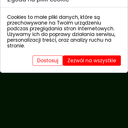
aktualnie wszystkie zgłoszone dzieci
są objęte opieką
Cookies to małe pliki danych, które są
przechowywane na Twoim urządzeniu
podczas przeglądania stron internetowych.
Świetlicę oraz jej podopiecznych
Używamy ich do poprawy działania serwisu,
można wspierać bez wypełniania
personalizacji treści, oraz analizy ruchu na
deklaracji:
stronie.
Dostosuj
Zezwól na wszystkie