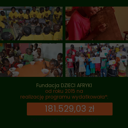
Fundacja DZIECI AFRYKI
od roku 2015 na
realizację programu wydatkowała*:
181.529,03 zł
*stan na dz. 31 grudnia 2023