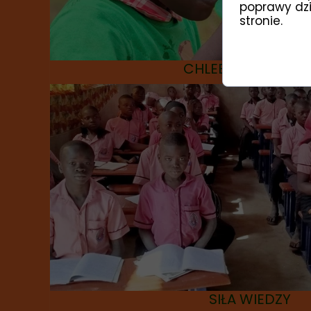
poprawy dzia
stronie.
CHLEB DLA DZIECK
SIŁA WIEDZY