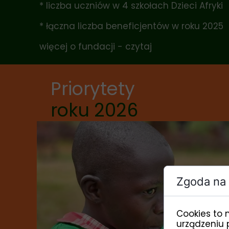
* liczba uczniów w 4 szkołach Dzieci Afryki
* łączna liczba beneficjentów w roku 2025
więcej o fundacji - czytaj
Priorytety
roku 2026
Zgoda na 
Cookies to 
urządzeniu 