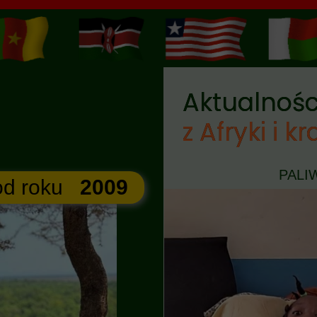
Aktualnośc
z Afryki i kr
PALI
od roku
2009