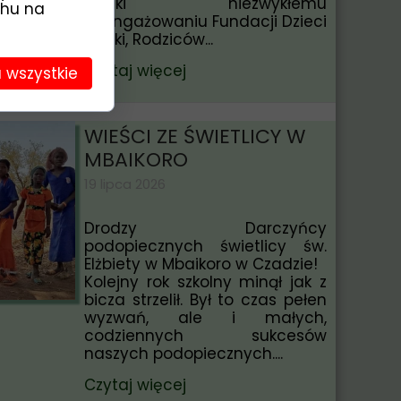
Dzięki niezwykłemu
chu na
zaangażowaniu Fundacji Dzieci
Afryki, Rodziców...
Czytaj więcej
 wszystkie
WIEŚCI ZE ŚWIETLICY W
MBAIKORO
19 lipca 2026
Drodzy Darczyńcy
podopiecznych świetlicy św.
Elżbiety w Mbaikoro w Czadzie!
Kolejny rok szkolny minął jak z
bicza strzelił. Był to czas pełen
wyzwań, ale i małych,
codziennych sukcesów
naszych podopiecznych....
Czytaj więcej