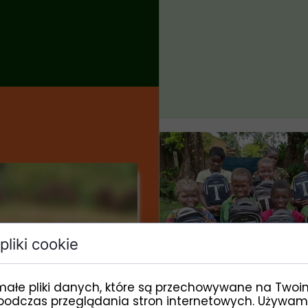
pliki cookie
POMAGAM
małe pliki danych, które są przechowywane na Twoi
podczas przeglądania stron internetowych. Używam