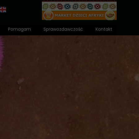
Pomagam
Sprawozdawczość
Kontakt
Wniosek o dota