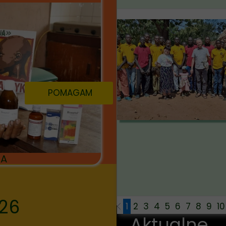
POMAGAM
IA
26
1
2
3
4
5
6
7
8
9
10
Aktualne