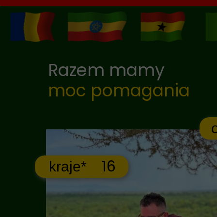
Razem mamy
moc pomagania
16
kraje*