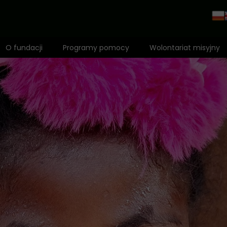
O fundacji
Programy pomocy
Wolontariat misyjny
Zespół
1,5% dla Dzieci Afryki
Mapa działalności
Fundusz misyjny
Wyróżnienia
Adopcja Serca
Rekomendacje
Bilet do Świata
Anioł Dzieci Afryki
Edukacja
Standardy ochrony małoletnich
Zdrowie i profilaktyka
Polityka prywatności
Opieka i dożywianie
Pomoc niepełnosprawnym