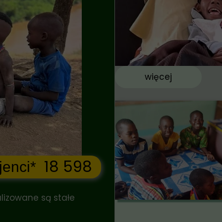
więcej
18 598
jenci*
alizowane są stałe