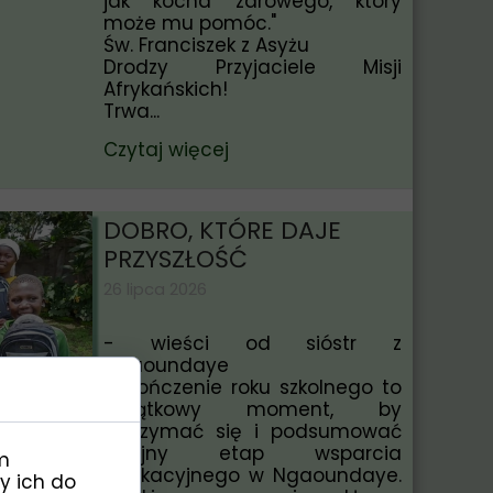
jak kocha zdrowego, który
może mu pomóc."
Św. Franciszek z Asyżu
Drodzy Przyjaciele Misji
Afrykańskich!
Trwa...
Czytaj więcej
DOBRO, KTÓRE DAJE
PRZYSZŁOŚĆ
26 lipca 2026
- wieści od sióstr z
Ngaoundaye
Zakończenie roku szkolnego to
wyjątkowy moment, by
zatrzymać się i podsumować
kolejny etap wsparcia
m
edukacyjnego w Ngaoundaye.
y ich do