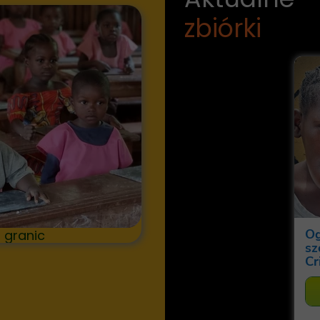
zbiórki
 granic