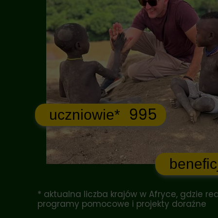
995
uczniowie*
benefic
* aktualna liczba krajów w Afryce, gdzie re
programy pomocowe i projekty doraźne