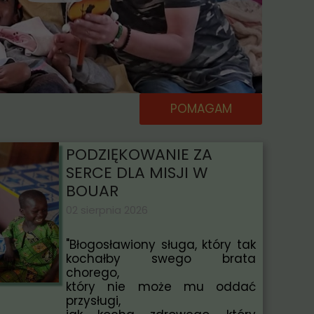
POMAGAM
PODZIĘKOWANIE ZA
SERCE DLA MISJI W
BOUAR
02 sierpnia 2026
"Błogosławiony sługa, który tak
kochałby swego brata
chorego,
który nie może mu oddać
przysługi,