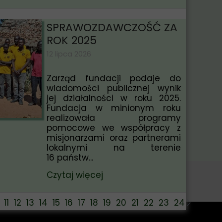
SPRAWOZDAWCZOŚĆ ZA
ROK 2025
12 lipca 2026
Zarząd fundacji podaje do
wiadomości publicznej wynik
jej działalności w roku 2025.
Fundacja w minionym roku
realizowała programy
pomocowe we współpracy z
misjonarzami oraz partnerami
lokalnymi na terenie
16 państw...
Czytaj więcej
11
12
13
14
15
16
17
18
19
20
21
22
23
24
25
26