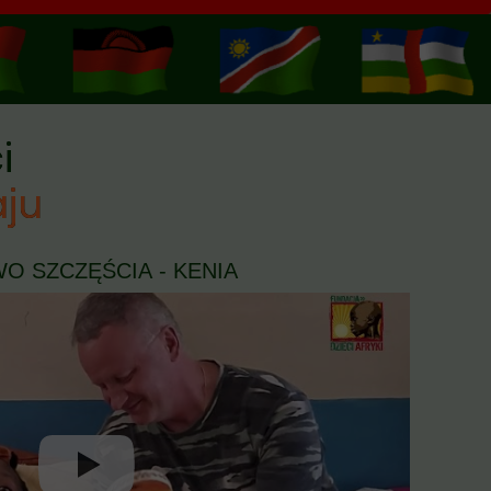
i
aju
WO SZCZĘŚCIA - KENIA