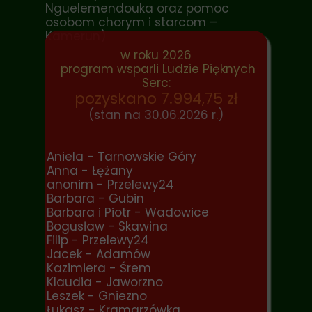
Nguelemendouka oraz pomoc
osobom chorym i starcom –
Kamerun)
w roku 2026
program wsparli Ludzie Pięknych
Serc:
pozyskano 7.994,75 zł
(stan na 30.06.2026 r.)
Aniela - Tarnowskie Góry
Anna - Łężany
anonim - Przelewy24
Barbara - Gubin
Barbara i Piotr - Wadowice
Bogusław - Skawina
Filip - Przelewy24
Jacek - Adamów
Kazimiera - Śrem
Klaudia - Jaworzno
Leszek - Gniezno
Łukasz - Kramarzówka