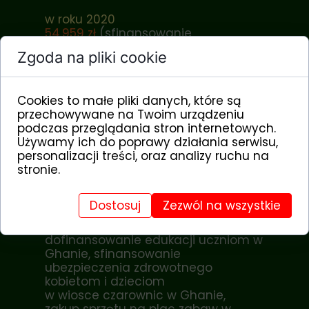
w roku 2020
54.959 zł
(sfinansowanie
wysyłki kontenera z ciągnikiem i
Zgoda na pliki cookie
darami dla społeczności Tonga oraz
udzielenie pomocy doraźnej
potrzebującym, w tym dożywianie
Cookies to małe pliki danych, które są
dzieci w Malawi, sfinansowanie
przechowywane na Twoim urządzeniu
szkolenia dla początkujących
podczas przeglądania stron internetowych.
przedsiębiorców w Ghanie oraz
Używamy ich do poprawy działania serwisu,
szkolenia dla nauczycieli w
personalizacji treści, oraz analizy ruchu na
Republice Środkowoafrykańskiej,
stronie.
zakup pomocy dydaktycznych i
zeszytów w Ghanie,
Republice Środkowoafrykańskiej i
Dostosuj
Zezwól na wszystkie
Tanzanii, zakup mundurków
szkolnych w Czadzie,
dofinansowanie edukacji uczniom w
Ghanie, sfinansowanie
ubezpieczenia zdrowotnego
kobietom i dzieciom
w wiosce czarownic w Ghanie,