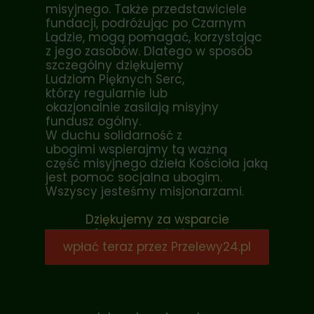
misyjnego. Także przedstawiciele
fundacji, podróżując po Czarnym
Lądzie, mogą pomagać, korzystając
z jego zasobów. Dlatego w sposób
szczególny dziękujemy
Ludziom Pięknych Serc,
którzy regularnie lub
okazjonalnie zasilają misyjny
fundusz ogólny.
W duchu solidarność z
ubogimi wspierajmy tą ważną
część misyjnego dzieła Kościoła jaką
jest pomoc socjalna ubogim.
Wszyscy jesteśmy misjonarzami.
Dziękujemy za wsparcie
funduszu misyjnego:
wpłać teraz przez Przelewy24.pl