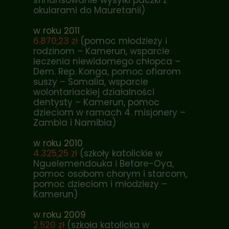
sfinansowanie wysyłki paczki z
okularami do Mauretanii)
w roku 2011
6.870,23 zł
(pomoc młodzieży i
rodzinom – Kamerun, wsparcie
leczenia niewidomego chłopca –
Dem. Rep. Konga, pomoc ofiarom
suszy – Somalia, wsparcie
wolontariackiej działalności
dentysty – Kamerun, pomoc
dzieciom w ramach 4. misjonery –
Zambia i Namibia)
w roku 2010
4.325,25 zł
(szkoły katolickie w
Nguelemendouka i Betare-Oya,
pomoc osobom chorym i starcom,
pomoc dzieciom i młodzieży –
Kamerun)
w roku 2009
2.520 zł
(szkoła katolicka w