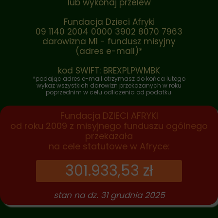
lub wykonaj przelew
Fundacja Dzieci Afryki
09 1140 2004 0000 3902 8070 7963
darowizna M1 - fundusz misyjny
(adres e-mail)*
kod SWIFT: BREXPLPWMBK
*podając adres e-mail otrzymasz do końca lutego
wykaz wszystkich darowizn przekazanych w roku
poprzednim w celu odliczenia od podatku
Fundacja DZIECI AFRYKI
od roku 2009 z misyjnego funduszu ogólnego
przekazała
na cele statutowe w Afryce:
301.933,53 zł
stan na dz. 31 grudnia 2025