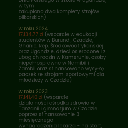
Dnia Polskiego w szkole w Ugandzie,
w tym
zakupiono dwa komplety strojów
piłkarskich)
w roku 2024
17.134,77 zł
(wsparcie w edukacji
studentów w Burundi, Czadzie,
Ghanie, Rep. Środkowoafrykańskiej
oraz Ugandzie, dzieci osierocone i z
ubogich rodzin w Kamerunie, osoby
niepełnosprawne w Namibii i
Zambii oraz sfinansowano wysyłkę
paczek ze strojami sportowymi dla
młodzieży w Czadzie)
w roku 2023
17.141,40 zł
(wsparcie
działalności ośrodka zdrowia w
Tanzanii i gimnazjum w Czadzie
poprzez sfinansowanie 3.
miesięcznego
wynagrodzenia lekarza - na start,