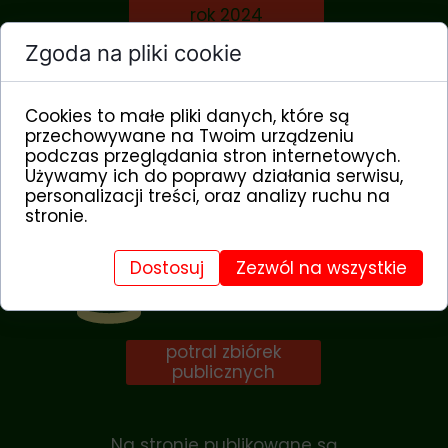
rok 2024
Zgoda na pliki cookie
rok 2023
Cookies to małe pliki danych, które są
rok 2022
przechowywane na Twoim urządzeniu
podczas przeglądania stron internetowych.
Używamy ich do poprawy działania serwisu,
rok 2021
personalizacji treści, oraz analizy ruchu na
stronie.
ze zbiórek publicznych
Dostosuj
Zezwól na wszystkie
potral zbiórek
publicznych
Na stronie publikowane są