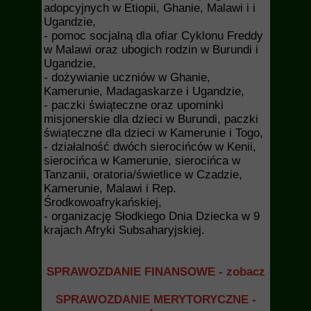
adopcyjnych w Etiopii, Ghanie, Malawi i i
Ugandzie,
- pomoc socjalną dla ofiar Cyklonu Freddy
w Malawi oraz ubogich rodzin w Burundi i
Ugandzie,
- dożywianie uczniów w Ghanie,
Kamerunie, Madagaskarze i Ugandzie,
- paczki świąteczne oraz upominki
misjonerskie dla dzieci w Burundi, paczki
świąteczne dla dzieci w Kamerunie i Togo,
- działalność dwóch sierocińców w Kenii,
sierocińca w Kamerunie, sierocińca w
Tanzanii, oratoria/świetlice w Czadzie,
Kamerunie, Malawi i Rep.
Środkowoafrykańskiej,
- organizację Słodkiego Dnia Dziecka w 9
krajach Afryki Subsaharyjskiej.
SPRAWOZDANIE FINANSOWE - zobacz
SPRAWOZDANIE MERYTORYCZNE -