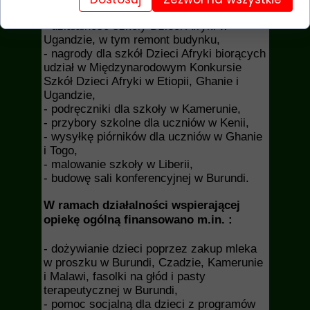
Ugandzie,
- działalność szkoły Dzieci Afryki w
Ugandzie, w tym remont budynku,
- nagrody dla szkół Dzieci Afryki biorących
udział w Międzynarodowym Konkursie
Szkół Dzieci Afryki w Etiopii, Ghanie i
Ugandzie,
- podręczniki dla szkoły w Kamerunie,
- przybory szkolne dla uczniów w Kenii,
- wysyłkę piórników dla uczniów w Ghanie
i Togo,
- malowanie szkoły w Liberii,
- budowę sali konferencyjnej w Burundi.
W ramach działalności wspierającej
opiekę ogólną finansowano m.in. :
- dożywianie dzieci poprzez zakup mleka
w proszku w Burundi, Czadzie, Kamerunie
i Malawi, fasolki na głód i pasty
terapeutycznej w Burundi,
- pomoc socjalną dla dzieci z programów