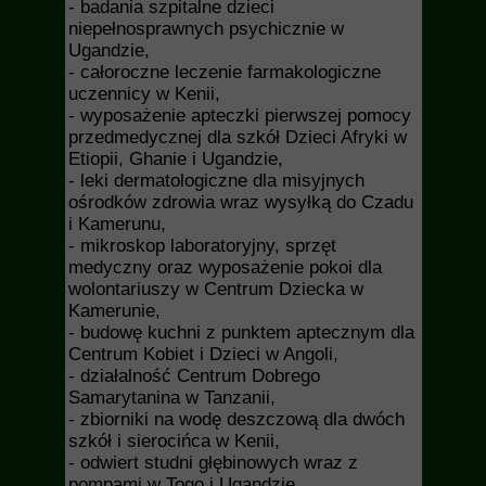
- badania szpitalne dzieci
niepełnosprawnych psychicznie w
Ugandzie,
- całoroczne leczenie farmakologiczne
uczennicy w Kenii,
- wyposażenie apteczki pierwszej pomocy
przedmedycznej dla szkół Dzieci Afryki w
Etiopii, Ghanie i Ugandzie,
- leki dermatologiczne dla misyjnych
ośrodków zdrowia wraz wysyłką do Czadu
i Kamerunu,
- mikroskop laboratoryjny, sprzęt
medyczny oraz wyposażenie pokoi dla
wolontariuszy w Centrum Dziecka w
Kamerunie,
- budowę kuchni z punktem aptecznym dla
Centrum Kobiet i Dzieci w Angoli,
- działalność Centrum Dobrego
Samarytanina w Tanzanii,
- zbiorniki na wodę deszczową dla dwóch
szkół i sierocińca w Kenii,
- odwiert studni głębinowych wraz z
pompami w Togo i Ugandzie,