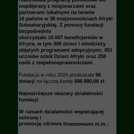
współpracy z misjonarzami oraz
partnerami lokalnymi na terenie
16 państw w 38 miejscowościach Afryki
Subsaharyjskiej. Z pomocy fundacji
bezpośrednio
skorzystało 10.007 beneficjentów w
Afryce, w tym 308 dzieci i młodzieży
objętych programami adopcyjnymi, 951
uczniów szkół Dzieci Afryki oraz 258
osób z niepełnosprawnościami.
Fundacja w roku 2024 przekazała
96
dotacji
na łączną kwotę
586.980,66 zł.
Najważniejsze obszary działalności
fundacji:
W ramach działalności wspierającej
ochronę i
promocję zdrowia
finansowano m.in.: