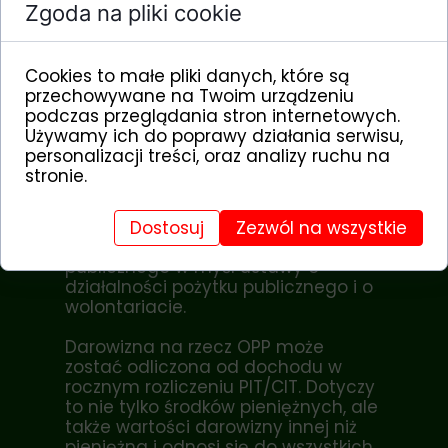
Zgoda na pliki cookie
Cookies to małe pliki danych, które są
przechowywane na Twoim urządzeniu
podczas przeglądania stron internetowych.
Używamy ich do poprawy działania serwisu,
personalizacji treści, oraz analizy ruchu na
stronie.
Fundacja „Dzieci Afryki” posiada
status Organizacji Pożytku
Publicznego (OPP), oraz jest
Dostosuj
Zezwól na wszystkie
organizacją realizującą cele pożytku
publicznego w myśl ustawy o
działalności pożytku publicznego i o
wolontariacie.
Darowizna na rzecz OPP może
zostać odliczona od dochodu w
rocznym rozliczeniu PIT/CIT. Dotyczy
to nie tylko środków pieniężnych, ale
także wartości darowizny innej niż
pieniężna i odnosi się do wszystkich