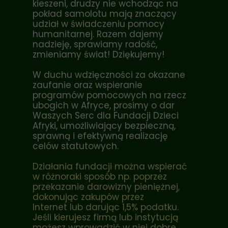
kieszeni, drudzy nie wchodząc na
pokład samolotu mają znaczący
udział w świadczeniu pomocy
humanitarnej. Razem dajemy
nadzieję, sprawiamy radość,
zmieniamy świat! Dziękujemy!
W duchu wdzięczności za okazane
zaufanie oraz wspieranie
programów pomocowych na rzecz
ubogich w Afryce, prosimy o dar
Waszych Serc dla Fundacji Dzieci
Afryki, umożliwiający bezpieczną,
sprawną i efektywną realizację
celów statutowych.
Działania fundacji można wspierać
w różnoraki sposób np. poprzez
przekazanie darowizny pieniężnej,
dokonując zakupów przez
Internet lub darując 1,5% podatku.
Jeśli kierujesz firmą lub instytucją
możesz wprowadzić w niej dobre