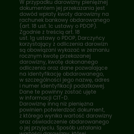
W przypadku darowizny pieniężnej
dokumentem jej przekazania jest
dowód wpłaty kwoty darowizny na
rachunek bankowy obdarowanego
(art. 18 ust. 1c ustawy o PDOP).
Zgodnie z treścią
art. 18
ust. 1g
ustawy o PDOP, Darczyńcy
korzystający z odliczenia darowizn
są obowiązani wykazać w zeznaniu
rocznym kwotę przekazanej
darowizny, kwotę dokonanego
odliczenia oraz dane pozwalające
na identyfikację obdarowanego,
w szczególności jego nazwę, adres
i numer identyfikacji podatkowej.
Dane te powinny zostać ujęte
w informacji CIT-D.
Darowiznę inną niż pieniężna
powinien potwierdzać dokument,
z którego wynika wartość darowizny
oraz oświadczenie obdarowanego
o jej przyjęciu. Sposób ustalania
wartości darowizny, której