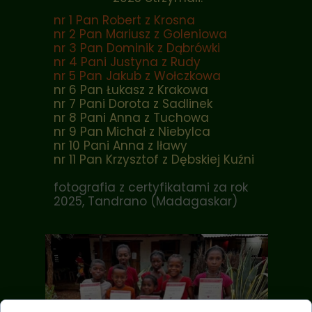
nr 1 Pan Robert z Krosna
nr 2 Pan Mariusz z Goleniowa
nr 3 Pan Dominik z Dąbrówki
nr 4 Pani Justyna z Rudy
nr 5 Pan Jakub z Wołczkowa
nr 6 Pan Łukasz z Krakowa
nr 7 Pani Dorota z Sadlinek
nr 8 Pani Anna z Tuchowa
nr 9 Pan Michał z Niebylca
nr 10 Pani Anna z Iławy
nr 11 Pan Krzysztof z Dębskiej Kuźni
fotografia z certyfikatami za rok
2025, Tandrano (Madagaskar)