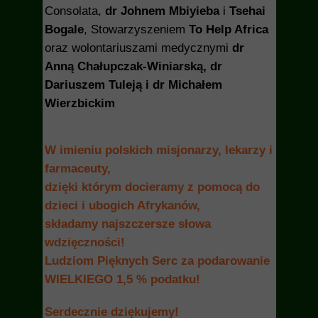
Consolata,
dr Johnem Mbiyieba
i
Tsehai
Bogale
, Stowarzyszeniem
To Help Africa
oraz wolontariuszami medycznymi
dr
Anną Chałupczak-Winiarską, dr
Dariuszem Tuleją i dr Michałem
Wierzbickim
W imieniu polskich misjonarzy, lekarzy i
farmaceuty,
dzięki którym docieramy z pomocą do
dzieci i ubogich Afrykanów,
składamy najszczersze słowa
wdzięczności!
Ludziom Pięknych Serc za podarowanie
WIELKIEGO 1,5 % podatku!
Serdecznie dziękujemy!