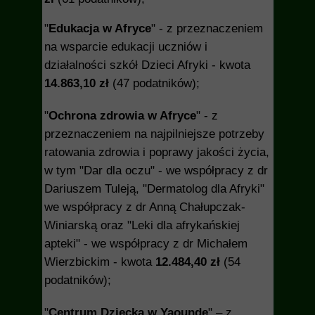
"
Edukacja w Afryce
" - z przeznaczeniem
na wsparcie edukacji uczniów i
działalności szkół Dzieci Afryki - kwota
14.863,10 zł
(47 podatników);
"
Ochrona zdrowia w Afryce
" - z
przeznaczeniem na najpilniejsze potrzeby
ratowania zdrowia i poprawy jakości życia,
w tym "Dar dla oczu" - we współpracy z dr
Dariuszem Tuleją, "Dermatolog dla Afryki"
we współpracy z dr Anną Chałupczak-
Winiarską oraz "Leki dla afrykańskiej
apteki" - we współpracy z dr Michałem
Wierzbickim - kwota
12.484,40 zł
(54
podatników);
"
Centrum Dziecka w Yaounde
" – z