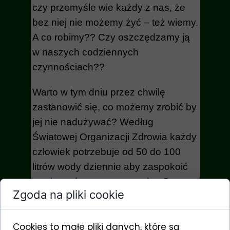
czy przemyśle wie każdy z nas, że
bez niej nie możemy żyć – też wiemy.
A co robimy?? Czy oszczędzamy ją
w naszych codziennych
czynnościach??
Warto w tym dniu przez chwilę
zastanowić się, co możemy zrobić by
jej nie nadużywać? Według
Światowej Organizacji Zdrowia każdy
człowiek potrzebuje od 50 do 100
litrów wody dziennie aby zaspokoić
swoje podstawowe potrzeby. Czy
Zgoda na pliki cookie
mając na co dzień „nieograniczony”
dostęp do pitnej wody nie
Cookies to małe pliki danych, które są
nadużywamy jej?