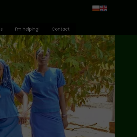
ms
I'm helping!
Contact
Grant Application
 Heart
rld
hildren of Africa
vention
ng
abled
ko Fund