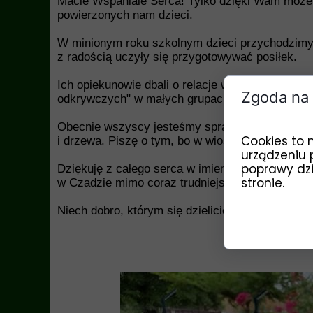
Macie Wspaniale Serca!
Tylko dzięki Wam może
powierzonych nam dzieci.
W minionym roku szkolnym dzieci przychodzimy p
z radością uczyły się przygotowywać posiłek.
Ich opiekunowie dbali o relacje w grupie poprz
Zgoda na 
odkrywczych" w małych grupach na wioskę. Okaza
Obecnie wszyscy jesteśmy spragnieni deszczu,
Cookies to 
i drzewa. Piszę o tym, bo w wiosce to najważnie
urządzeniu 
poprawy dzia
Dziękuję z całego serca w imieniu dzieci za W
stronie.
w Czadzie mimo coraz trudniejszych warunków 
Niech dobro, którym się dzielicie powraca do W