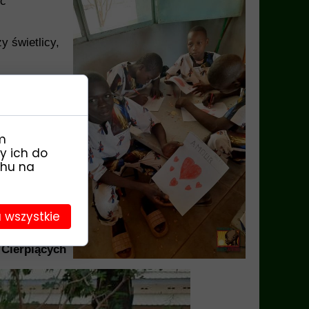
ec
 świetlicy,
 wioski :)
ychały trawy
m
y ich do
chu na
moc dzieciom
ji.
 wszystkie
zyna Wiater,
 Cierpiących