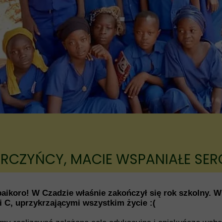
RCZYŃCY, MACIE WSPANIAŁE SER
baikoro! W Czadzie właśnie z
akończył się rok szkolny. 
i C, uprzykrzającymi wszystkim życie :(