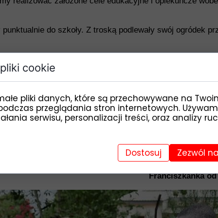
my realizować założone cele edukacyjne i opiekuńcze wob
unktualnie do szkoły. Z troską podlewały swój ogródek przy
ez organizowanie wspólnych meczów, spotkań oraz "wypadów
pliki cookie
ło się, że dzieci nie znają wszystkich zakamarków swojej
 aby m
óc posiać zboże. Ziemia jest bardzo spękana, powys
małe pliki danych, które są przechowywane na Twoi
jszy temat - co będziemy jedli?
podczas przeglądania stron internetowych. Używam
łania serwisu, personalizacji treści, oraz analizy ru
asze, Drodzy Darczyńcy, zaangażowanie, za świadczoną po
w kraju. Zapewniam, że mamy w Was podporę i zaplecze.
as z mocą.
Pomoc jest możliwa dzięki Wam, Drodzy z Fundac
Dostosuj
Zezwól na
s. Katar
Franciszkanka od