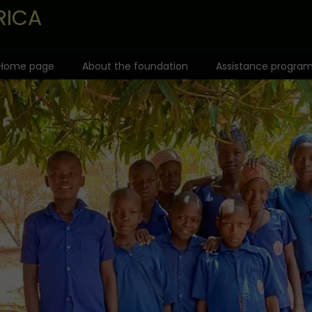
RICA
Home page
About the foundation
Assistance progra
Team
Missionary Fund
Activity map
Adoption of the
Awards
Ticket to the Wo
Recommendations
Schools of the C
Angel of the Children of Africa
Health and pre
Care and feedi
Help for the dis
Father Lemiesz