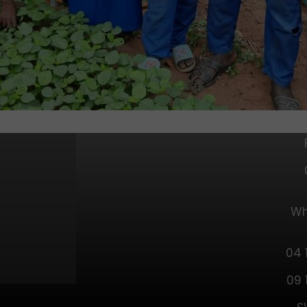
Wh
04 
09 