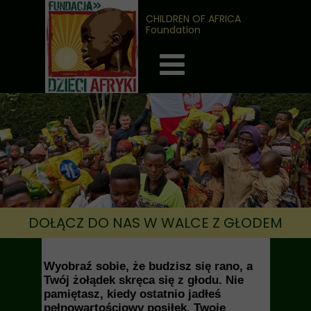
CHILDREN OF AFRICA
Foundation
DOŁĄCZ DO NAS W WALCE Z GŁODEM
Wyobraź sobie, że budzisz się rano, a
Twój żołądek skręca się z głodu. Nie
pamiętasz, kiedy ostatnio jadłeś
pełnowartościowy posiłek. Twoje