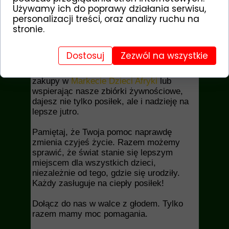
Używamy ich do poprawy działania serwisu,
personalizacji treści, oraz analizy ruchu na
stronie.
Dostosuj
Zezwól na wszystkie
Wspólnie możemy zmieniać świat.
Adoptując dziecko na odległość; robiąc
zakupy w
Markecie Dzieci Afryki
lub
wspierając nasze zbiórki żywnościowe,
dajesz nie tylko posiłek, ale i nadzieję na
lepsze jutro.
Pamiętaj, że Twoja pomoc naprawdę
zmienia czyjeś życie. Razem możemy
sprawić, że świat stanie się lepszym
miejscem dla wszystkich dzieci,
niezależnie od tego, gdzie się urodziły.
Każdy zasługuje na ciepły posiłek!
Dołącz do nas w walce z głodem.
Tylko
razem mamy moc pomagania.