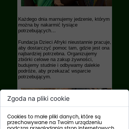
Każdego dnia marnujemy jedzenie, którym
można by nakarmić tysiące
potrzebujących…
Fundacja Dzieci Afryki nieustannie pracuje,
aby dostarczyć pomoc tam, gdzie jest ona
najbardziej potrzebna. Organizujemy
zbiórki celowe na zakup żywności,
budujemy studnie i odbywamy dalekie
podróże, aby przekazać wsparcie
potrzebującym.
Zgoda na pliki cookie
Cookies to małe pliki danych, które są
przechowywane na Twoim urządzeniu
podczas przeglądania stron internetowych.