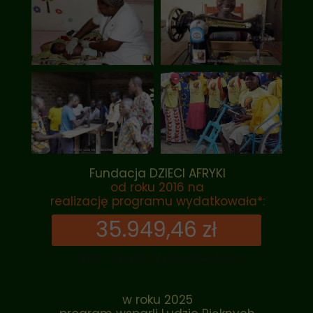
Fundacja DZIECI AFRYKI
od roku 2016 na
realizację programu wydatkowała*:
35.949,46 zł
*stan na dz. 31 grudnia 2024
w roku 2025