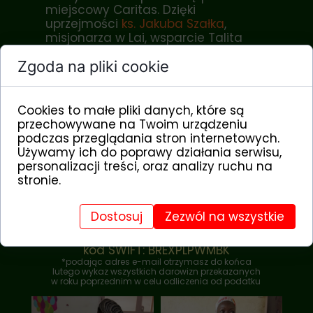
miejscowy Caritas. Dzięki
uprzejmości
ks. Jakuba Szałka
,
misjonarza w Lai, wsparcie Talita
Kum przez Fundację Dzieci Afryki
Zgoda na pliki cookie
nadal jest możliwe.
Dziękujemy za pomoc dzieciom
niepełnosprawnym fizycznie:
Cookies to małe pliki danych, które są
przechowywane na Twoim urządzeniu
wpłać teraz przez Przelewy24.pl
podczas przeglądania stron internetowych.
Używamy ich do poprawy działania serwisu,
lub wykonaj przelew
personalizacji treści, oraz analizy ruchu na
stronie.
Fundacja Dzieci Afryki
09 1140 2004 0000 3902 8070 7963
darowizna CH1 - dom Talita Kum
Dostosuj
Zezwól na wszystkie
(adres e-mail)*
kod SWIFT: BREXPLPWMBK
*podając adres e-mail otrzymasz do końca
lutego wykaz wszystkich darowizn przekazanych
w roku poprzednim w celu odliczenia od podatku