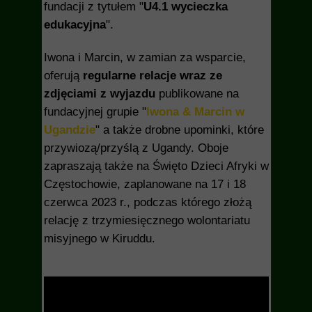
fundacji z tytułem "
U4.1 wycieczka
edukacyjna
".
Iwona i Marcin, w zamian za wsparcie,
oferują
regularne relacje wraz ze
zdjęciami
z wyjazdu
publikowane na
fundacyjnej grupie "
Iwona & Marcin w
Ugandzie
" a także drobne upominki, które
przywiozą/przyślą z Ugandy. Oboje
zapraszają także na Święto Dzieci Afryki w
Częstochowie, zaplanowane na 17 i 18
czerwca 2023 r., podczas którego złożą
relację z trzymiesięcznego wolontariatu
misyjnego w Kiruddu.