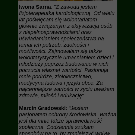
Iwona Sarna
: "
Z zawodu jestem
fizjoterapeutką kardiologiczną. Od wielu
lat poświęcam się wolontariatom
głównie związanym z aktywizacją osób
z niepełnosprawnościami oraz
uświadamianiem społeczeństwa na
temat ich potrzeb, zdolności i
możliwości. Zajmowałam się także
wolontarystycznie umacnianiem dzieci i
młodzieży poprzez budowanie w nich
poczucia własnej wartości. Pasjonują
mnie podróże, ziołolecznictwo,
medycyna ludowa i języki obce. Za
najcenniejsze wartości w życiu uważam
zdrowie, miłość i edukację
".
Marcin Gradowski
: "
Jestem
pasjonatem ochrony środowiska. Ważna
jest dla mnie także sprawiedliwość
społeczna. Codziennie szukam
sposobów na to, by zmniejszyć wpływ