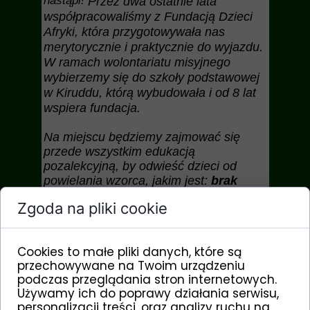
nastąpi!
Przez dwa ostatnie lata
współpracowaliśmy z
Fundacją Dzieci
Afryki
, która przygotowywała nas
merytorycznie i praktycznie do wyjazdu.
W ramach wolontariatu misyjnego
wybierzemy się do szkoły podstawowej
w Kiruddu, którą wybudowała i od 8 lat
wspiera fundacja.
Na miejscu będziemy zajmować się
przede wszystkim edukacją
pozalekcyjną,
by odwieść dzieci od
powielania wzorca, jakim jest:
brak
edukacji = brak pracy =
Zgoda na pliki cookie
ubóstwo
.
Oprócz tego, zaoferujemy
wsparcie merytoryczne
nauczycielom.
Spróbujemy też wyłonić
Cookies to małe pliki danych, które są
najbardziej utalentowane dzieci, by je
przechowywane na Twoim urządzeniu
motywować i utorować im drogę do
podczas przeglądania stron internetowych.
dalszego rozwoju."
Używamy ich do poprawy działania serwisu,
personalizacji treści, oraz analizy ruchu na