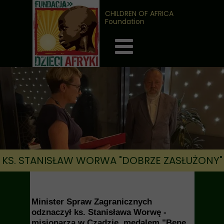
CHILDREN OF AFRICA
Foundation
KS. STANISŁAW WORWA "DOBRZE ZASŁUŻONY"
Minister Spraw Zagranicznych
odznaczył ks. Stanisława Worwę -
misjonarza w Czadzie, medalem "Bene