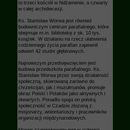
to trzeci kościół w Ndżamenie, a czwarty
w całej archidiecezji.
Ks. Stanisław Worwa jest również
budowniczym centrum parafialnego, które
obejmuje m.in. bibliotekę z ok. 10 tys.
książek. W działaniu na rzecz ułatwienia
codziennego życia parafian zapewnił
odwiert 42 studni głębinowych.
Najnowszym przedsięwzięciem jest
budowa przedszkola parafialnego. Ks.
Stanisław Worwa przez swoją działalność
społeczną, skierowaną zarówno do
chrześcijan, jak i muzułmanów, promuje
obraz Polski i Polaków jako aktywnych i
otwartych. Ponadto spaja on polską
społeczność w Czadzie złożoną z
misjonarzy, wolontariuszy i pracowników
organizacji międzynarodowych.
Mocno zaangażowany jest w ochronę