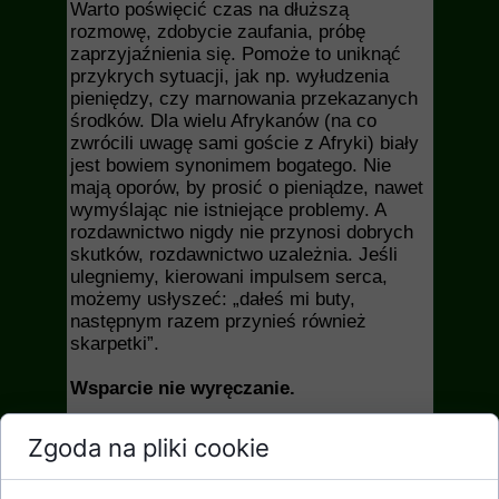
Warto poświęcić czas na dłuższą
rozmowę, zdobycie zaufania, próbę
zaprzyjaźnienia się. Pomoże to uniknąć
przykrych sytuacji, jak np. wyłudzenia
pieniędzy, czy marnowania przekazanych
środków. Dla wielu Afrykanów (na co
zwrócili uwagę sami goście z Afryki) biały
jest bowiem synonimem bogatego. Nie
mają oporów, by prosić o pieniądze, nawet
wymyślając nie istniejące problemy. A
rozdawnictwo nigdy nie przynosi dobrych
skutków, rozdawnictwo uzależnia. Jeśli
ulegniemy, kierowani impulsem serca,
możemy usłyszeć: „dałeś mi buty,
następnym razem przynieś również
skarpetki”.
Wsparcie nie wyręczanie.
To kolejny, ważny punkt w drodze do
Zgoda na pliki cookie
mądrego pomagania. Skuteczność naszej
pomocy uzależniona jest od