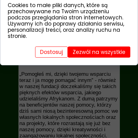
zaangażowania afrykańskich partnerów,
Cookies to małe pliki danych, które są
również samych beneficjentów w realizację
przechowywane na Twoim urządzeniu
wspólnego celu. Mądra pomoc, która
podczas przeglądania stron internetowych.
zaprocentuje w przyszłości oparta jest na
Używamy ich do poprawy działania serwisu,
współpracy. Jeśli beneficjenci pomocy
personalizacji treści, oraz analizy ruchu na
poczują współodpowiedzialność za
stronie.
powodzenie projektu to szanse na jego
rozwój znacznie się zwiększają. Wraz z
poczuciem ważności podjętej pracy rośnie
Dostosuj
Zezwól na wszystkie
poczucie własnej wartości osób w nią
zaangażowanych.
„Pomogłeś mi, dzięki twojemu wsparciu
teraz i ja mogę pomagać innym” - również
w naszej fundacji doczekaliśmy się takich
pięknych efektów wsparcia, jakiego
udzielaliśmy Afrykanom. Z dumą patrzymy
na beneficjentów naszej pomocy, którzy
dziś sami niosą bezinteresowną pomoc we
własnych lokalnych społecznościach oraz
na projekty, które rozrastają się już bez
naszej pomocy, dzięki kreatywności i
zaangażowaniu lokalnej społeczności.