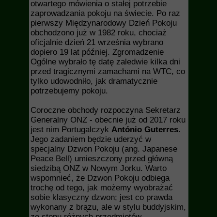
otwartego mówienia o stałej potrzebie
zaprowadzania pokoju na świecie. Po raz
pierwszy Międzynarodowy Dzień Pokoju
obchodzono już w 1982 roku, chociaż
oficjalnie dzień 21 września wybrano
dopiero 19 lat później. Zgromadzenie
Ogólne wybrało tę datę zaledwie kilka dni
przed tragicznymi zamachami na WTC, co
tylko udowodniło, jak dramatycznie
potrzebujemy pokoju.
Coroczne obchody rozpoczyna Sekretarz
Generalny ONZ - obecnie już od 2017 roku
jest nim Portugalczyk
António Guterres
.
Jego zadaniem będzie uderzyć w
specjalny Dzwon Pokoju (ang. Japanese
Peace Bell) umieszczony przed główną
siedzibą ONZ w Nowym Jorku. Warto
wspomnieć, że Dzwon Pokoju odbiega
trochę od tego, jak możemy wyobrażać
sobie klasyczny dzwon; jest co prawda
wykonany z brązu, ale w stylu buddyjskim,
ze stopu różnych przedmiotów