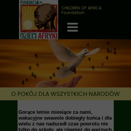
CHILDREN OF AFRICA
Foundation
O POKÓJ DLA WSZYSTKICH NARODÓW
Gorące letnie miesiące za nami,
wakacyjne swawole dobiegły końca i dla
wielu z nas nadszedł czas powrotu nie
tylko do szkoły, ale również do ważnych