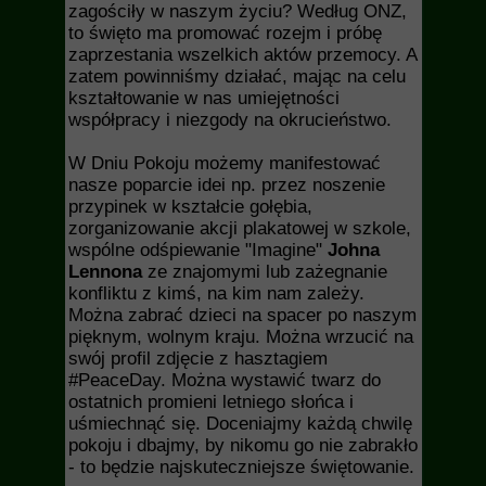
zagościły w naszym życiu? Według ONZ,
to święto ma promować rozejm i próbę
zaprzestania wszelkich aktów przemocy. A
zatem powinniśmy działać, mając na celu
kształtowanie w nas umiejętności
współpracy i niezgody na okrucieństwo.
W Dniu Pokoju możemy manifestować
nasze poparcie idei np. przez noszenie
przypinek w kształcie gołębia,
zorganizowanie akcji plakatowej w szkole,
wspólne odśpiewanie "Imagine"
Johna
Lennona
ze znajomymi lub zażegnanie
konfliktu z kimś, na kim nam zależy.
Można zabrać dzieci na spacer po naszym
pięknym, wolnym kraju. Można wrzucić na
swój profil zdjęcie z hasztagiem
#PeaceDay. Można wystawić twarz do
ostatnich promieni letniego słońca i
uśmiechnąć się. Doceniajmy każdą chwilę
pokoju i dbajmy, by nikomu go nie zabrakło
- to będzie najskuteczniejsze świętowanie.