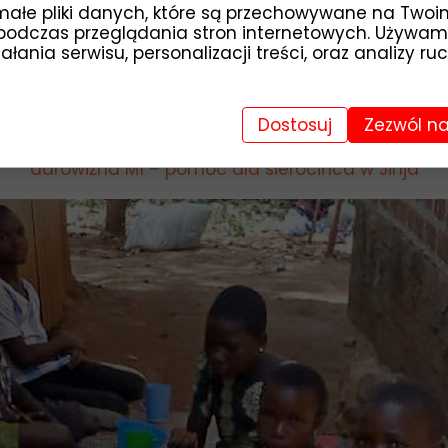
małe pliki danych, które są przechowywane na Twoi
podczas przeglądania stron internetowych. Używam
łania serwisu, personalizacji treści, oraz analizy ru
Tak, pomagam:
FUNDACJA DZIECI AFRYKI
Dostosuj
Zezwól na
al. Zjednoczenia 13, 01-829 Warszawa
09 1140 2004 0000 3902 8070 7963
darowizna M1 – pomoc dla sierocińca w Jinja