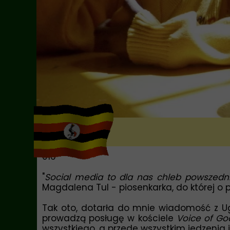
016
"
Social media to dla nas chleb powszedni
Magdalena Tul - piosenkarka, do której o 
Tak oto, dotarła do mnie wiadomość z U
prowadzą posługę w kościele
Voice of Go
wszystkiego, a przede wszystkim jedzenia i