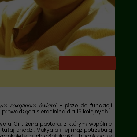
A
dym zakątkiem świata
" - pisze do fundacji
, prowadząca sierociniec dla 16 kolejnych.
yala Gift
żona pastora, z którym wspólnie
b tutaj chodzi. Mukyala i jej mąż potrzebują
 zamknięte, a ich działalność utrudniona ze