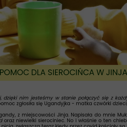
POMOC DLA SIEROCIŃCA W JINJ
, dzięki nim jesteśmy w stanie połączyć się z każ
pomoc zgłosiła się Ugandyjka - matka czwórki dzieci
gandy, z miejscowości Jinja. Napisała do mnie
Muk
d
oraz niewielki sierociniec. No i właśnie o ten chle
 picia, zwłaszcza teraz kiedy przez covid kościoły są