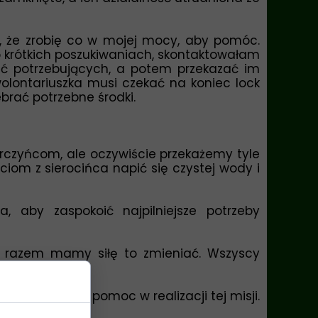
, że zrobię co w mojej mocy, aby pomóc.
Po krótkich poszukiwaniach, skontaktowałam
wać potrzebujących, a potem przekazać im
wolontariuszka musi czekać na koniec lock
brać potrzebne środki.
Darczyńcom, ale oczywiście przekażemy tyle
ciom z sierocińca napić się czystej wody i
 aby zaspokoić najpilniejsze potrzeby
le razem mamy siłę to zmieniać. Wszyscy
gorzej.
Dziękuję za pomoc w realizacji tej misji.