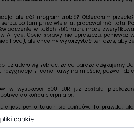
uacja, ale cóż mogłam zrobić? Obiecałam przecież
 sercu, bo tam przez wiele lat pracował mój tata. 
doświadczenie w takich zbiórkach, może zweryfiko
 w Afryce. Covid sprawy nie upraszcza, ponieważ 
c lipca), ale chcemy wykorzystać ten czas, aby ze
 co już udało się zebrać, za co bardzo dziękujemy 
e rezygnacja z jednej kawy na mieście, pozwoli dzie
ów w wysokości 500 EUR już została przekazana,
 potrwa do końca sierpnia br.
cie jest pełno takich sierocińców. To prawda, a
ze warto rozejrzeć się wokół czy ktoś nie ma jeszcze 
pliki cookie