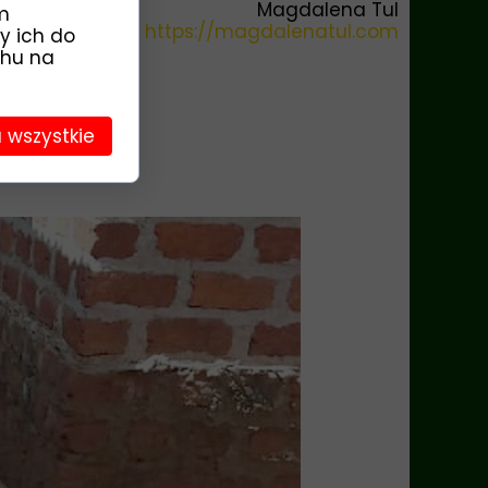
Magdalena Tul
m
https://magdalenatul.com
y ich do
chu na
 wszystkie