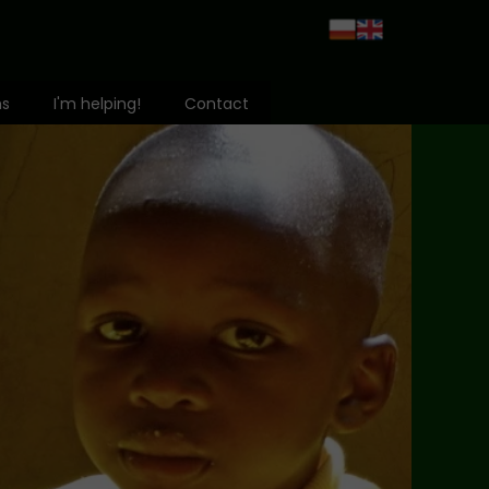
ms
I'm helping!
Contact
Grant Application
 Heart
rld
hildren of Africa
vention
ng
abled
ko Fund