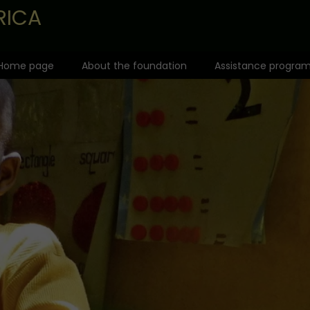
RICA
Home page
About the foundation
Assistance progra
Team
Missionary Fund
Activity map
Adoption of the
Awards
Ticket to the Wo
Recommendations
Schools of the C
Angel of the Children of Africa
Health and pre
Care and feedi
Help for the dis
Father Lemiesz