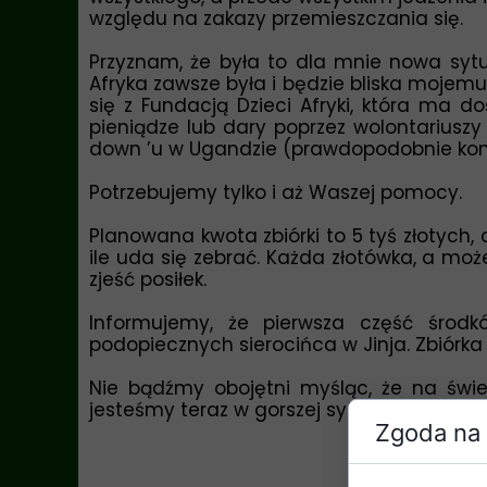
względu na zakazy przemieszczania się.
Przyznam, że była to dla mnie nowa syt
Afryka zawsze była i będzie bliska mojemu
się z Fundacją Dzieci Afryki, która ma 
pieniądze lub dary poprzez wolontariuszy
down ’u w Ugandzie (prawdopodobnie konie
Potrzebujemy tylko i aż Waszej pomocy.
Planowana kwota zbiórki to 5 tyś złotych,
ile uda się zebrać. Każda złotówka, a moż
zjeść posiłek.
Informujemy, że pierwsza część środk
podopiecznych sierocińca w Jinja. Zbiórka
Nie bądźmy obojętni myśląc, że na świe
jesteśmy teraz w gorszej sytuacji, ale zaws
Zgoda na 