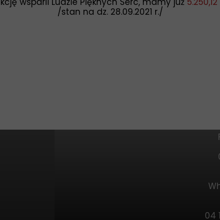
kcję wsparli Ludzie Pięknych Serc,
mamy już
5.250,12 
/stan na dz. 28.09.2021 r./
Wh
04 