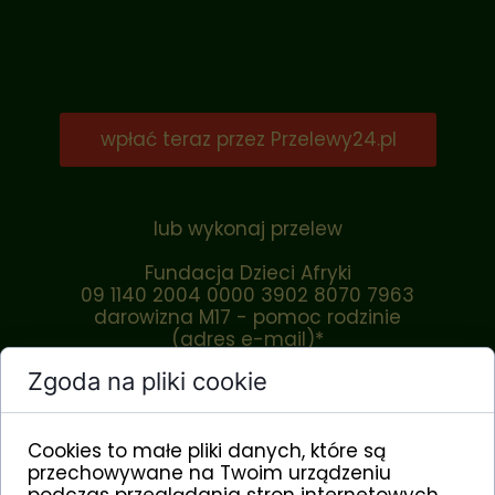
wpłać teraz przez Przelewy24.pl
lub wykonaj przelew
Fundacja Dzieci Afryki
09 1140 2004 0000 3902 8070 7963
darowizna M17 - pomoc rodzinie
(adres e-mail)*
Zgoda na pliki cookie
kod SWIFT: BREXPLPWMBK
*podając adres e-mail otrzymasz do końca
lutego wykaz wszystkich darowizn przekazanych
w roku poprzednim w celu odliczenia od podatku
Cookies to małe pliki danych, które są
przechowywane na Twoim urządzeniu
podczas przeglądania stron internetowych.