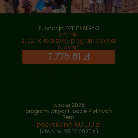
Fundacja DZIECI AFRYKI
od roku
2022 na realizację programu wydat
kowała*:
7.775,61 zł
*stan na dz. 31 grudnia 2024
w roku 2025
program wsparli Ludzie Pięknych
Serc:
pozyskano 681,88 zł
(stan na 28.02.2025 r.)