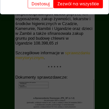
Dostosuj
Zezwól na wszystkie
- Fundacja
wspierała działalność placówek dla
niepełnosprawnych dzieci
poprzez ich
wyposażenie, zakup żywności, lekarstw i
środków higienicznych w Czadzie,
Kamerunie, Namibii i Ugandzie oraz dzieci
w Zambii a także sfinansowała zakup
gruntu pod budowę chlewni w
Ugandzie 108.398,65 zł
Szczegółowe informacje w
sprawozdaniu
merytorycznym
.
* * * * *
Dokumenty sprawozdawcze: