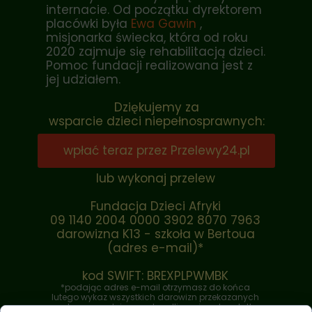
internacie. Od początku dyrektorem
placówki była
Ewa Gawin
,
misjonarka świecka, która od roku
2020 zajmuje się rehabilitacją dzieci.
Pomoc fundacji realizowana jest z
jej udziałem.
Dziękujemy za
wsparcie dzieci niepełnosprawnych:
wpłać teraz przez Przelewy24.pl
lub wykonaj przelew
Fundacja Dzieci Afryki
09 1140 2004 0000 3902 8070 7963
darowizna K13 - szkoła w Bertoua
(adres e-mail)*
kod SWIFT: BREXPLPWMBK
*podając adres e-mail otrzymasz do końca
lutego wykaz wszystkich darowizn przekazanych
w roku poprzednim w celu odliczenia od podatku