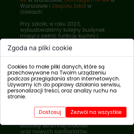
42
w Warszawie
,
Gimnazjum nr 44
w
Warszawie
i
Zespołu Szkół
w
Górkach.
Przy szkole, w roku 2023,
wybudowaliśmy kolejny budynek
mający pełnić funkcję kuchni i
stołówki. Kierownika budowy
Zgoda na pliki cookie
poniosła jednak fantazja. Zamiast
zaplanowanej skromnej stołówki
wybudował ogromny budynek,
którego nie udało się wykończyć z
Cookies to małe pliki danych, które są
powodu znacznego przekroczenia
przechowywane na Twoim urządzeniu
budżetu. Ostatecznie w budynku ma
podczas przeglądania stron internetowych.
powstać przedszkole, biblioteka z
Używamy ich do poprawy działania serwisu,
czytelnią oraz dodatkowe klasy.
personalizacji treści, oraz analizy ruchu na
stronie.
Potrzeb w tym miejscu jest wiele.
Aktualnie zabiegamy o środki
Dostosuj
Zezwól na wszystkie
finansowe na dofinansowanie
bieżącej działalności szkoły, na
budowę skromnej stołówki
oraz nowych sanitariatów.