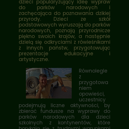
dzieci popularyzujący ideę wypraw
do parków narodowych i
zachęcająca do poznawania dzikiej
przyrody. Dzieci ze szkół
podstawowych wyruszają do parków
narodowych, poznają przyrodnicze
piękno swoich krajów, a następnie
dzielą się odkryciami z rówieśnikami
z innych państw, przygotowując
prezentacje edukacyjne i
artystyczne.
Równolegle
z
przygotowa
niem
opowieści,
uczestnicy
podejmują liczne aktywności, by
zbierać fundusze na wyprawy do
parków narodowych dla dzieci
szkolnych z kontynentów, które
borykają się z trudnymi warunkami