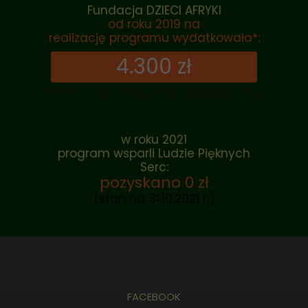
Fundacja DZIECI AFRYKI
od roku 2019 na
realizację programu wydatkowała*:
4.300 zł
*stan na dz. 31 grudnia ubiegłego roku
w roku 2021
program wsparli Ludzie Pięknych
Serc:
pozyskano 0 zł
(stan na 31.10.2021 r.)
FACEBOOK