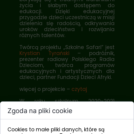
życia i słabym dostępem do
edukacji. Dzięki edukacyjnej
przygodzie dzieci uczestniczą w misji
dzielenia się radością, odkrywania
uroków dzieciństwa i rozwijania
różnych talentów.
Twórcą projektu „Szkolne Safari” jest
Krystian Tyrański
– podróżnik,
prezenter radiowy Polskiego Radia
Dzieciom, twórca programów
edukacyjnych i artystycznych dla
dzieci, partner Fundacji Dzieci Afryki.
więcej o projekcie –
czytaj
W roku szkolnym 2020-2021
zbieramy fundusze na wyprawę dla
Zgoda na pliki cookie
dzieci ze szkoły podstawowej w
Kwamneke (Tanzania) do Parku
Narodowego Saadane.
Cookies to małe pliki danych, które są