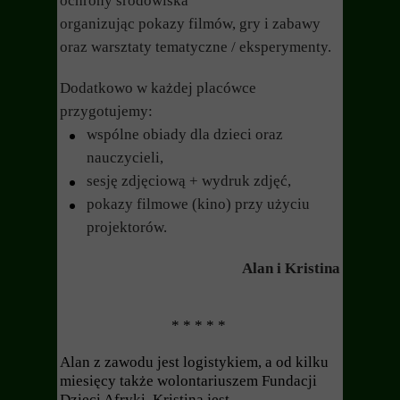
ochrony środowiska
organizując pokazy filmów, gry i zabawy
oraz warsztaty tematyczne / eksperymenty.
Dodatkowo w każdej placówce
przygotujemy:
wspólne obiady dla dzieci oraz
nauczycieli,
sesję zdjęciową + wydruk zdjęć,
pokazy filmowe (kino) przy użyciu
projektorów.
Alan i Kristina
* * * * *
Alan z zawodu jest logistykiem, a od kilku
miesięcy także wolontariuszem Fundacji
Dzieci Afryki, Kristina jest