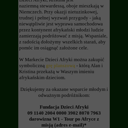
naziemną stewardessą, oboje mieszkają w
Niemczech. Przy okazji nietuzinkowej,
trudnej i pełnej wyzwań przygody - jaką
niewątpliwie jest wyprawa samochodowa
przez kontynent afrykański młodzi ludzie
zamierzają podróżować z misją. Wspaniale,
z radością dołożymy wszelkich starań, aby
pomóc im osiągnąć założone cele.
W Markecie Dzieci Afryki można zakupić
symboliczną
grę planszową
- którą Alan i
Kristina przekażą w Waszym imieniu
afrykańskim dzieciom.
Dziękujemy za okazane wsparcie młodym i
odważnym podróżnikom:
Fundacja Dzieci Afryki
09 1140 2004 0000 3902 8070 7963
darowizna W1 - Tour po Afryce z
misją (adres e-mail)*