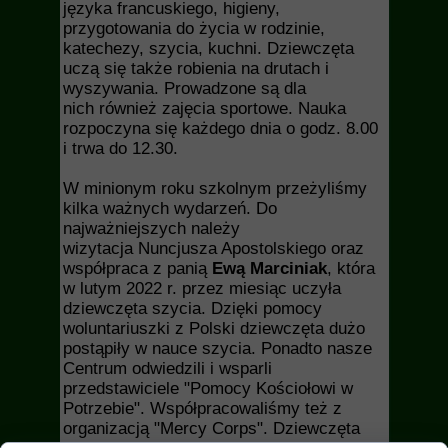
języka francuskiego, higieny,
przygotowania do życia w rodzinie,
katechezy, szycia, kuchni. Dziewczęta
uczą się także robienia na drutach i
wyszywania. Prowadzone są dla
nich również zajęcia sportowe. Nauka
rozpoczyna się każdego dnia o godz. 8.00
i trwa do 12.30.
W minionym roku szkolnym przeżyliśmy
kilka ważnych wydarzeń. Do
najważniejszych należy
w
izytacja Nuncjusza Apostolskiego oraz
w
spółpraca z panią
Ewą Marciniak
, która
w lutym 2022 r. przez miesiąc uczyła
dziewczęta szycia. Dzięki pomocy
woluntariuszki z Polski dziewczęta dużo
postąpiły w nauce szycia. Ponadto nasze
Centrum odwiedzili i wsparli
przedstawiciele "Pomocy Kościołowi w
Potrzebie". Współpracowaliśmy też z
organizacją "Mercy Corps".
Dziewczęta