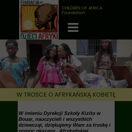
CHILDREN OF AFRICA
Foundation
W TROSCE O AFRYKAŃSKĄ KOBIETĘ
W imieniu Dyrekcji Szkoły Kizito w
Bouar, nauczycieli i wszystkich
dziewcząt, dziękujemy Wam za troskę i
pomoc okazaną „Afrykańskiej