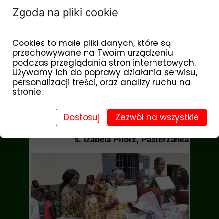
wybrane przez tą organizację mogą się
uczyć szycia, gotowania i fryzjerstwa.
Zgoda na pliki cookie
Na terenie naszej szkoły funkcjonuje także
żłobek, w którym jest 34 dzieci. W tym
Cookies to małe pliki danych, które są
roku urodziło się 11 niemowląt :)
przechowywane na Twoim urządzeniu
podczas przeglądania stron internetowych.
Raz jeszcze dziękuję Darczyńcom, którzy
Używamy ich do poprawy działania serwisu,
poprzez Fundację Dzieci Afryki - w ramach
personalizacji treści, oraz analizy ruchu na
programu "
Dziewczęta w Bouar
", wspierają
stronie.
w edukacji młode kobiety w Republice
Środkowoafrykańskiej.
Dostosuj
Zezwól na wszystkie
s. Izabela Pilorz, Pasterzanka