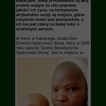
wakacjami, kiedy procedowane są akty
prawne mające na celu poprawę
jakości ich życia, na kontynencie
afrykańskim wciąż są miejsca, gdzie
cierpienie dzieci jest powszechne, a
ich los jest zdany na łaskę ludzi o
wrażliwych sercach.
W Kenii, w Kakamega, działa Dom
Dziecka Opatrzności Bożej, który w 2000
roku założyły Siostry Benedyktynki
Opatrzności Bożej.
Jest to miejsce, w