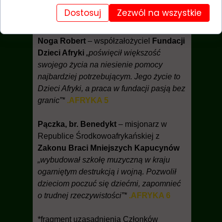
szansę na rozwój a mieszkańcom nowe
Dostosuj
Zezwól na wszystkie
możliwości”*
.AFRYKA 4
Noga Robert
– współzałożyciel
Fundacji
Dzieci Afryki
„poświęcił większość
swojego życia na niesienie pomocy
najbardziej potrzebującym. Jego życie to
Dzieci Afryki, a praca w fundacji pasją bez
granic”*
.AFRYKA 5
Pączka, br. Benedykt
– misjonarz w
Republice Środkowoafrykańskiej z
Zakonu Braci Mniejszych Kapucynów
„wybudował szkołę muzyczną w kraju
ogarniętym destrukcją i wojną. Pozwolił
dzieciom poczuć się dziećmi, zapomnieć
o trudnej rzeczywistości”*
.AFRYKA 6
*fragment uzasadnienia Członków