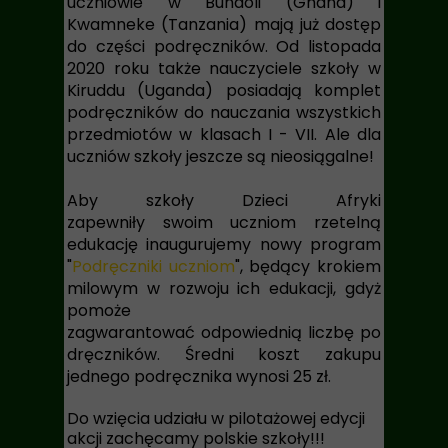
uczniowie w Bundoli (Ghana) i
Kwamneke (Tanzania) mają już dostęp
do części podręczników. Od listopada
2020 roku także nauczyciele szkoły w
Kiruddu (Uganda) posiadają komplet
podręczników do nauczania wszystkich
przedmiotów w klasach I - VII. Ale dla
uczniów szkoły jeszcze są nieosiągalne!
Aby szkoły Dzieci Afryki
zapewniły swoim uczniom rzetelną
edukację inaugurujemy nowy program
"
Podręczniki uczniom
", będący krokiem
milowym w rozwoju ich edukacji, gdyż
pomoże
zagwarantować odpowiednią liczbę po
dręczników.
Średni koszt zakupu
jednego podręcznika wynosi 25 zł.
Do wzięcia udziału w pilotażowej edycji
akcji zachęcamy polskie szkoły!!!