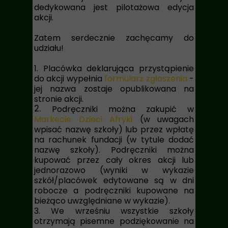
dedykowana jest pilotażowa edycja
akcji.
Zatem serdecznie zachęcamy do
udziału!
1. Placówka deklarująca przystąpienie
do akcji wypełnia
formularz zgłoszenia
-
jej nazwa zostaje opublikowana na
stronie akcji.
2.
Podręczniki można zakupić w
Markecie Dzieci Afryki
(w uwagach
wpisać nazwę szkoły) lub przez wpłatę
na rachunek fundacji (w tytule dodać
nazwę szkoły). Podręczniki można
kupować przez cały okres akcji lub
jednorazowo (wyniki w wykazie
szkół/placówek edytowane są w dni
robocze a podręczniki kupowane na
bieżąco uwzględniane w wykazie).
3.
We wrześniu wszystkie szkoły
otrzymają pisemne podziękowanie na