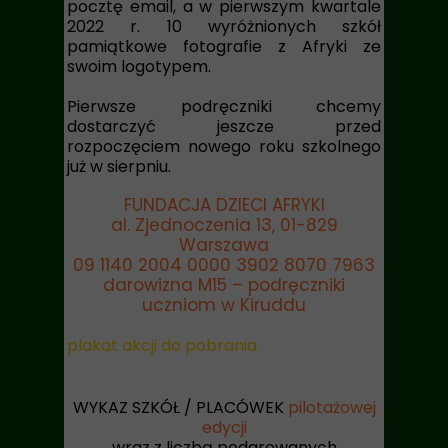
pocztę email, a w pierwszym kwartale
2022 r. 10 wyróżnionych szkół
pamiątkowe fotografie z Afryki ze
swoim logotypem.
Pierwsze podręczniki chcemy
dostarczyć jeszcze przed
rozpoczęciem nowego roku szkolnego
już w sierpniu.
FUNDACJA DZIECI AFRYKI
al. Zjednoczenia 13, 01-829
Warszawa
09 1140 2004 0000 3902 8070 7963
darowizna M15 – podręczniki
uczniom w Kiruddu
plakat akcji do pobrania
WYKAZ SZKÓŁ / PLACÓWEK
pilotażowej
edycji
wraz z liczbą podarowanych