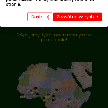
stronie.
Po wysłaniu zgłoszenia prosimy
Dostosuj
Zezwól na wszystkie
oczekiwać na kontakt ze strony
koordynatora projektu.
Dziękujemy, tylko razem mamy moc
pomagania!