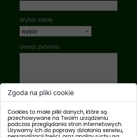
Wybór szkoły
Uwagi, pytania:
Zgoda na pliki cookie
Data zgłoszenia:
Cookies to małe pliki danych, które są
przechowywane na Twoim urządzeniu
podczas przeglądania stron internetowych.
Używamy ich do poprawy działania serwisu,
Wyślij
personalizacji treści, oraz analizy ruchu na