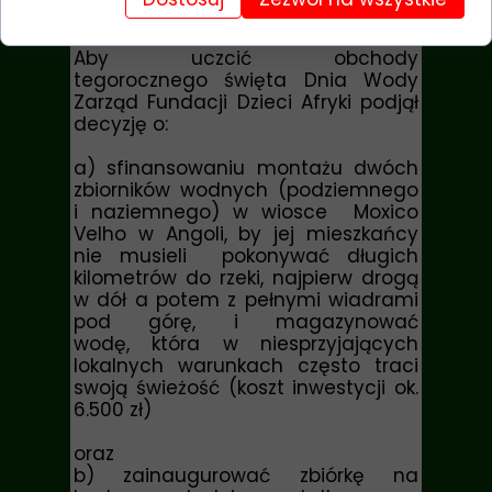
prowincji.
Aby uczcić obchody
tegorocznego święta Dnia Wody
Zarząd Fundacji Dzieci Afryki podjął
decyzję o:
a) sfinansowaniu montażu dwóch
zbiorników wodnych (podziemnego
i naziemnego) w wiosce
Moxico
Velho w Angoli, by jej mieszkańcy
nie musieli
pokonywać długich
kilometrów do rzeki, najpierw drogą
w dół a potem z pełnymi wiadrami
pod górę, i magazynować
wodę, która w niesprzyjających
lokalnych warunkach często traci
swoją świeżość (koszt inwestycji ok.
6.500 zł)
oraz
b) zainaugurować
zbiórkę na