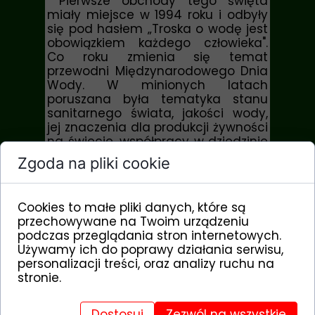
Pierwsze obchody tego święta
miały miejsce w 1994 roku i odbyły
się pod hasłem „Troska o wodę jest
obowiązkiem każdego człowieka".
Co roku zmienia się temat
przewodni Międzynarodowego Dnia
Wody. W minionych latach
poruszana była tematyka stanu
sanitarnego świata, jakości wody,
jej znaczenia dla produkcji żywności
na świecie, współpracy w dziedzinie
wody, jej niedoborów, prawidłowej
Zgoda na pliki cookie
higieny rąk czy też jej wpływu na
zdrowie.
Cookies to małe pliki danych, które są
Dla wielu z nas woda jest dobrem
przechowywane na Twoim urządzeniu
tak powszechnym i oczywistym, że
podczas przeglądania stron internetowych.
nie zastanawiamy się jak
Używamy ich do poprawy działania serwisu,
wyglądałoby nasze życie w
personalizacji treści, oraz analizy ruchu na
przypadku jej braku. Ale na świecie
stronie.
są miejsca, w których woda jest
towarem deficytowym. Tak właśnie
jest m.in. na angolskiej i tanzańskiej
Dostosuj
Zezwól na wszystkie