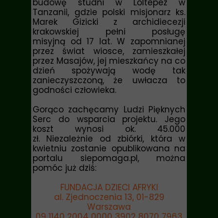
budowę studni w Loltepez w
Tanzanii, gdzie polski misjonarz
ks.
Marek Gizicki
z archidiecezji
krakowskiej pełni posługę
misyjną od 17 lat. W zapomnianej
przez świat wiosce, zamieszkałej
przez Masajów, jej mieszkańcy na co
dzień spożywają wodę tak
zanieczyszczoną, że uwłacza to
godności człowieka.
Gorąco zachęcamy Ludzi Pięknych
Serc do wsparcia projektu. Jego
koszt wynosi ok. 45.000
zł. Niezależnie od zbiórki, która w
kwietniu zostanie opublikowana na
portalu siepomaga.pl, można
pomóc już dziś:
FUNDACJA DZIECI AFRYKI
al. Zjednoczenia 13, 01-829
Warszawa
09 1140 2004 0000 3902 8070 7963