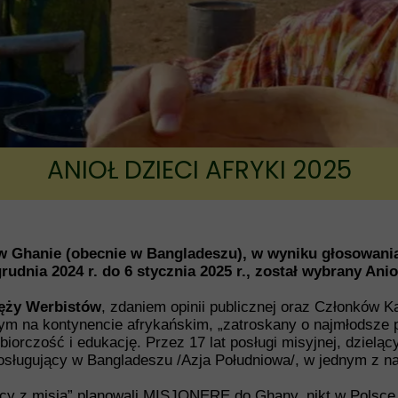
Fundusz ks. Lemieszko
ANIOŁ DZIECI AFRYKI 2025
 w Ghanie (obecnie w Bangladeszu), w wyniku głosowania
grudnia 2024 r. do 6 stycznia 2025 r., został wybrany
Anio
ęży Werbistów
, zdaniem opinii publicznej oraz Członków K
cym na kontynencie afrykańskim, „zatroskany o najmłodsze
biorczość i edukację. Przez 17 lat posługi misyjnej, dziel
sługujący w Bangladeszu /Azja Południowa/, w jednym z naj
icy z misją” planowali MISJONERĘ do Ghany, nikt w Polsce