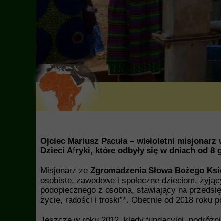
Ojciec Mariusz
Pacuła
– wieloletni misjonarz
Dzieci Afryki, które odbyły się w dniach od 8 
Misjonarz ze
Zgromadzenia Słowa Bożego Ksi
osobiste, zawodowe i społeczne dzieciom, żyją
podopiecznego z osobna, stawiający na przedsię
życie, radości i troski”*.
Obecnie od 2018 roku po
Jeszcze w roku 2012, kiedy fundacyjni „podróżn