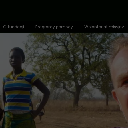
O fundacji
Programy pomocy
Wolontariat misyjny
Zespół
1,5% dla Dzieci Afryki
Mapa działalności
Fundusz misyjny
Wyróżnienia
Adopcja Serca
Rekomendacje
Bilet do Świata
Anioł Dzieci Afryki
Edukacja
Standardy ochrony małoletnich
Zdrowie i profilaktyka
Polityka prywatności
Opieka i dożywianie
Pomoc niepełnosprawnym