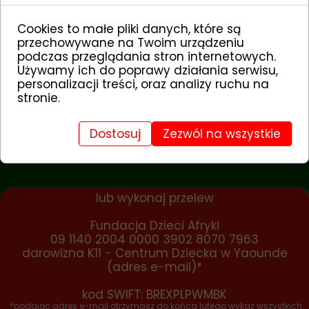
się plac zabaw z boiskiem dla dzieci,
"
a może nawet sala gimnastyczna -
Cookies to małe pliki danych, które są
pierwsza taka w stołecznej szkole?
" -
przechowywane na Twoim urządzeniu
marzy s. Kolbena.
podczas przeglądania stron internetowych.
Używamy ich do poprawy działania serwisu,
personalizacji treści, oraz analizy ruchu na
dziękujemy za wsparcie wysiłku
stronie.
polskiej misjonarki oraz pomoc w
realizacji tak potrzebnego projektu
Dostosuj
Zezwól na wszystkie
wpłać teraz przez Przelewy24.pl
lub wykonaj przelew
Fundacja Dzieci Afryki
09 1140 2004 0000 3902 8070 7963
darowizna K11 - Centrum Dziecka w Yaounde
(adres e-mail)*
kod SWIFT: BREXPLPWMBK
*podając adres e-mail otrzymasz do końca lutego wykaz wszystkich