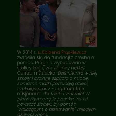
W 2014 r.
s. Kolbena Frąckiewicz
zwróciła się do fundacji z prośbą o
pomoc. Pragnie wybudować w
stolicy kraju, w dzielnicy nędzy,
Centrum Dziecka.
Dziś nie ma w niej
szkoły i brakuje szpitala a młode,
samotne matki porzucają dzieci,
szukając pracy -
argumentuje
misjonarka.
To trzeba zmienić! W
pierwszym etapie projektu musi
powstać żłobek, by pomóc
"walczącym o przetrwanie" młodym
dziewczynom.