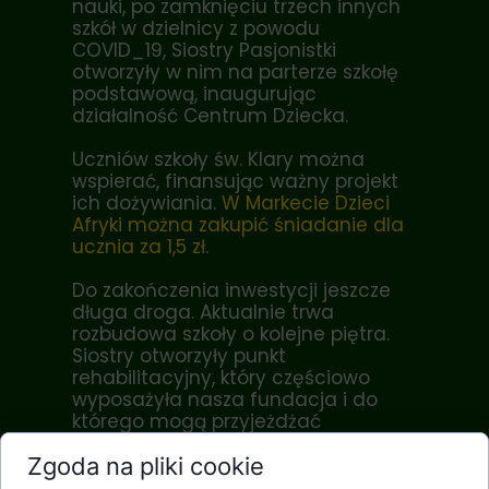
nauki, po zamknięciu trzech innych
szkół w dzielnicy z powodu
COVID_19, Siostry Pasjonistki
otworzyły w nim na parterze szkołę
podstawową, inaugurując
działalność Centrum Dziecka.
Uczniów szkoły św. Klary można
wspierać, finansując ważny projekt
ich dożywiania.
W Markecie Dzieci
Afryki można zakupić śniadanie dla
ucznia za 1,5 zł
.
Do zakończenia inwestycji jeszcze
długa droga. Aktualnie trwa
rozbudowa szkoły o kolejne piętra.
Siostry otworzyły punkt
rehabilitacyjny, który częściowo
wyposażyła nasza fundacja i do
którego mogą przyjeżdżać
fizjoterapeuci z Polski. Wkrótce
Zgoda na pliki cookie
uruchomią także
przychodnię. Przydałby