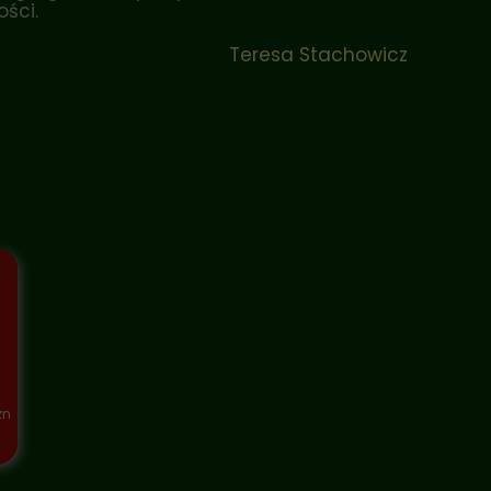
ści.
Teresa Stachowicz
zn