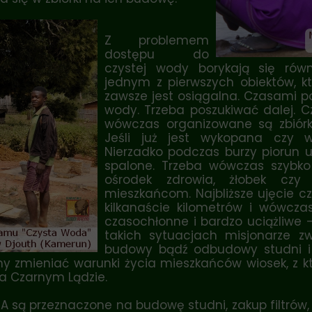
Z problemem
dostępu do
czystej wody borykają się równ
jednym z pierwszych obiektów, kt
zawsze jest osiągalna. Czasami p
wody. Trzeba poszukiwać dalej. C
wówczas organizowane są zbiórk
Jeśli już jest wykopana czy w
Nierzadko podczas burzy piorun u
spalone. Trzeba wówczas szybko
ośrodek zdrowia, żłobek czy 
mieszkańcom. Najbliższe ujęcie c
kilkanaście kilometrów i wówcza
czasochłonne i bardzo uciążliwe – 
takich sytuacjach misjonarze z
budowy bądź odbudowy studni i 
 zmieniać warunki życia mieszkańców wiosek, z któ
a Czarnym Lądzie.
 są przeznaczone na budowę studni, zakup filtrów