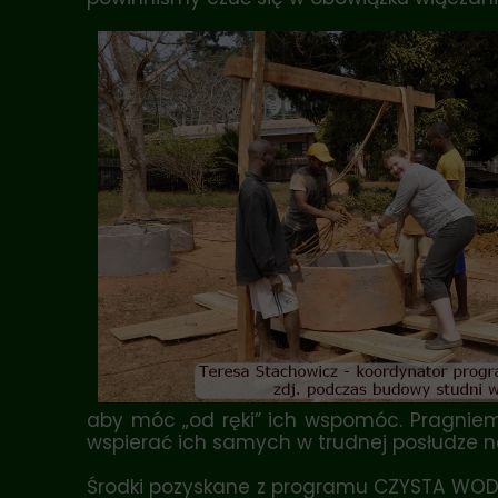
aby móc „od ręki” ich wspomóc. Pragniemy
wspierać ich samych w trudnej posłudze n
Środki pozyskane z programu CZYSTA WODA