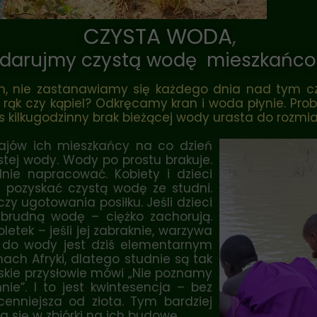
Fundusz ks. Lemieszko
CZYSTA WODA
,
odarujmy czystą wodę mieszkańco
ch, nie zastanawiamy się każdego dnia nad tym c
 rąk czy kąpiel? Odkręcamy kran i woda płynie. Pro
 kilkugodzinny brak bieżącej wody urasta do rozmia
ajów ich mieszkańcy na co dzień
tej wody. Wody po prostu brakuje.
dnie napracować. Kobiety i dzieci
y pozyskać czystą wodę ze studni.
czy ugotowania posiłku. Jeśli dzieci
 brudną wodę – ciężko zachorują.
etek – jeśli jej zabraknie, warzywa
p do wody jest dziś elementarnym
ach Afryki, dlatego studnie są tak
ńskie przysłowie mówi „Nie poznamy
ie”. I to jest kwintesencja – bez
enniejsza od złota. Tym bardziej
 się w zbiórki na ich budowę.