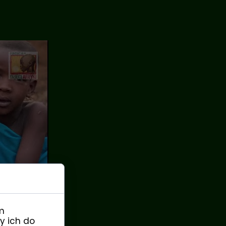
m
y ich do