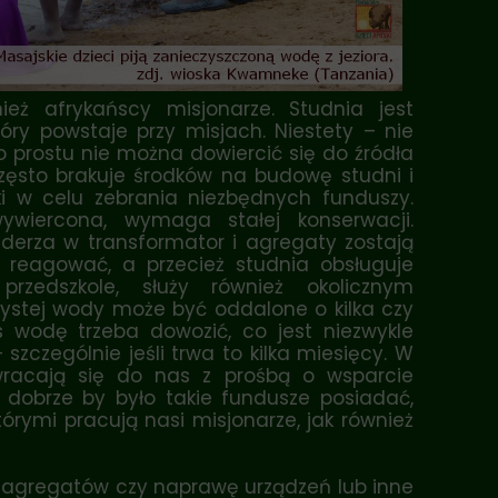
ież afrykańscy misjonarze. Studnia jest
óry powstaje przy misjach. Niestety – nie
o prostu nie można dowiercić się do źródła
zęsto brakuje środków na budowę studni i
i w celu zebrania niezbędnych funduszy.
ywiercona, wymaga stałej konserwacji.
derza w transformator i agregaty zostają
 reagować, a przecież studnia obsługuje
przedszkole, służy również okolicznym
zystej wody może być oddalone o kilka czy
s wodę trzeba dowozić, co jest niezwykle
szczególnie jeśli trwa to kilka miesięcy. W
wracają się do nas z prośbą o wsparcie
dobrze by było takie fundusze posiadać,
rymi pracują nasi misjonarze, jak również
, agregatów czy naprawę urządzeń lub inne