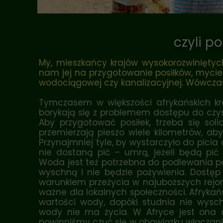
czyli p
My, mieszkańcy krajów wysokorozwinięty
nam jej na przygotowanie posiłków, mycie
wodociągowej czy kanalizacyjnej. Wówczas
Tymczasem w większości afrykańskich kr
borykają się z problemem dostępu do czys
Aby przygotować posiłek, trzeba się soli
przemierzają pieszo wiele kilometrów, ab
Przynajmniej tyle, by wystarczyło do picia 
nie dostaną pić – umrą, jeżeli będą pić
Woda jest też potrzebna do podlewania pol
wyschną i nie będzie pożywienia. Dostę
warunkiem przeżycia w najuboższych rejon
ważne dla lokalnych społeczności. Afryka
wartości wody, dopóki studnia nie wyschn
wody nie ma życia. W Afryce jest ona c
powinniśmy czuć się w obowiązku włączania