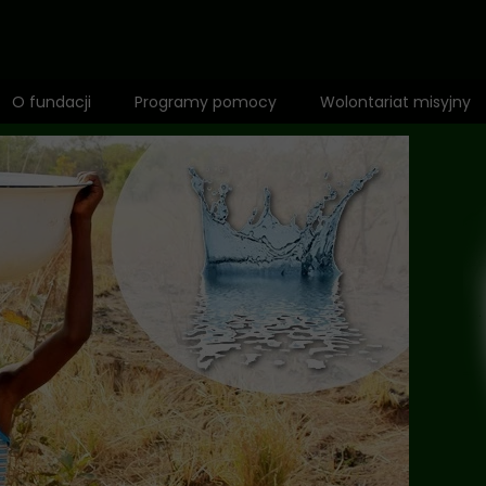
O fundacji
Programy pomocy
Wolontariat misyjny
Zespół
1,5% dla Dzieci Afryki
Mapa działalności
Fundusz misyjny
Wyróżnienia
Adopcja Serca
Rekomendacje
Bilet do Świata
Anioł Dzieci Afryki
Edukacja
Standardy ochrony małoletnich
Zdrowie i profilaktyka
Polityka prywatności
Opieka i dożywianie
Pomoc niepełnosprawnym