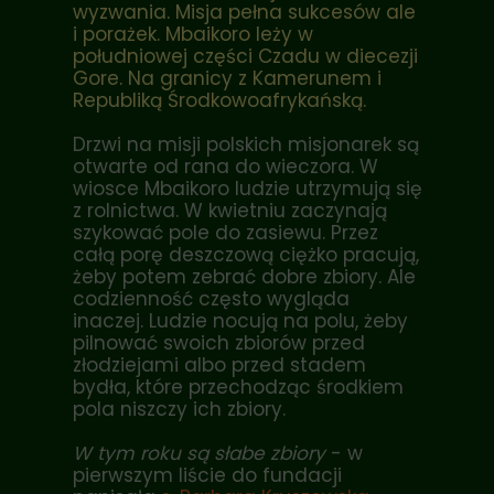
wyzwania. Misja pełna sukcesów ale
i porażek. Mbaikoro leży w
południowej części Czadu w diecezji
Gore. Na granicy z Kamerunem i
Republiką Środkowoafrykańską.
Drzwi na misji polskich misjonarek są
otwarte od rana do wieczora. W
wiosce Mbaikoro ludzie utrzymują się
z rolnictwa. W kwietniu zaczynają
szykować pole do zasiewu. Przez
całą porę deszczową ciężko pracują,
żeby potem zebrać dobre zbiory. Ale
codzienność często wygląda
inaczej. Ludzie nocują na polu, żeby
pilnować swoich zbiorów przed
złodziejami albo przed stadem
bydła, które przechodząc środkiem
pola niszczy ich zbiory.
W tym roku są słabe zbiory
- w
pierwszym liście do fundacji