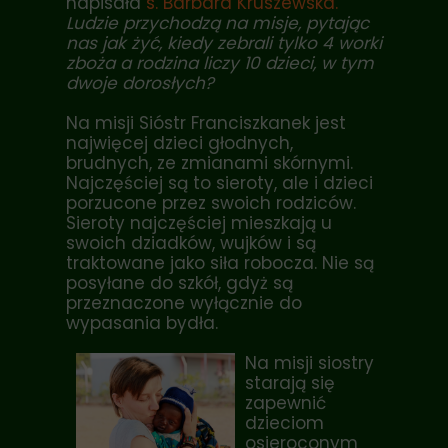
napisała
s. Barbara Kruszewska
.
Ludzie przychodzą na misje, pytając
nas jak żyć, kiedy zebrali tylko 4 worki
zboża a rodzina liczy 10 dzieci, w tym
dwoje dorosłych?
Na misji Sióstr Franciszkanek jest
najwięcej dzieci głodnych,
brudnych, ze zmianami skórnymi.
Najczęściej są to sieroty, ale i dzieci
porzucone przez swoich rodziców.
Sieroty najczęściej mieszkają u
swoich dziadków, wujków i są
traktowane jako siła robocza. Nie są
posyłane do szkół, gdyż są
przeznaczone wyłącznie do
wypasania bydła.
Na misji siostry
starają się
zapewnić
dzieciom
osieroconym