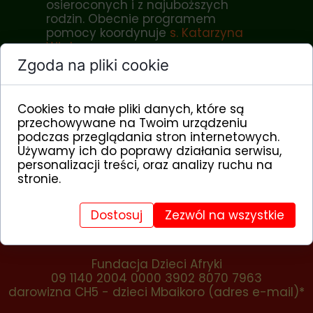
osieroconych i z najuboższych
rodzin. Obecnie programem
pomocy koordynuje
s. Katarzyna
Wiater
.
Zgoda na pliki cookie
Ty też możesz okazać miłość wobec
Cookies to małe pliki danych, które są
sierot,
przechowywane na Twoim urządzeniu
którymi opiekują się Siostry
podczas przeglądania stron internetowych.
Franciszkanki od Cierpiących w
Używamy ich do poprawy działania serwisu,
Mbaikoro:
personalizacji treści, oraz analizy ruchu na
wpłać teraz przez Przelewy24.pl
stronie.
Dostosuj
Zezwól na wszystkie
lub wykonaj przelew
Fundacja Dzieci Afryki
09 1140 2004 0000 3902 8070 7963
darowizna CH5 - dzieci Mbaikoro (adres e-mail)*