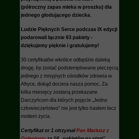
(półroczny zapas mleka w proszku) dla
jednego głodującego dziecka.
Ludzie Pięknych Serce podczas IX edycji
podarowali łącznie 93 p
akiety
-
dziękujemy pięknie i gratulujemy!
30
certyfikatów wkrótce odbędzie daleką
drogę, by zostać podstemplowane pieczęcią
jednego z misyjnych ośrodków zdrowia w
Afryce, dokąd dociera nasza pomoc. Za
kilka miesięcy zostaną przekazane
Darczyńcom dla których pojęcie „Jedno
człowieczeństwo” nie jest tylko hasłem lecz
mottem życia.
Certyfikat nr 1 otrzymał
Pan Mariusz z
Goleniowa
za 18 „pakietów na start”,