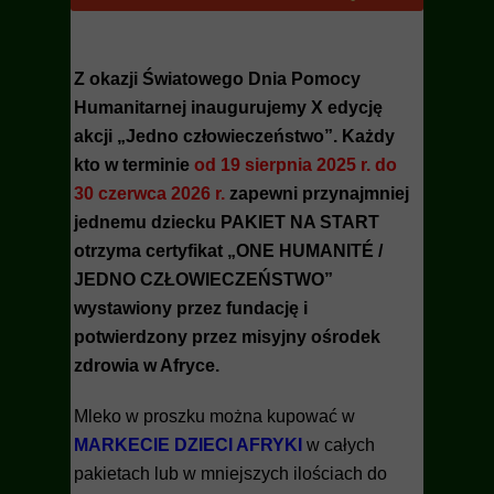
Z okazji Światowego Dnia Pomocy
Humanitarnej inaugurujemy X edycję
akcji „Jedno człowieczeństwo”.
Każdy
kto w terminie
od 19 sierpnia 2025 r. do
30 czerwca 2026 r.
zapewni przynajmniej
jednemu dziecku PAKIET NA START
otrzyma certyfikat „ONE HUMANITÉ /
JEDNO CZŁOWIECZEŃSTWO”
wystawiony przez fundację i
potwierdzony przez misyjny ośrodek
zdrowia w Afryce.
Mleko w proszku można kupować w
MARKECIE DZIECI AFRYKI
w całych
pakietach lub w mniejszych ilościach do