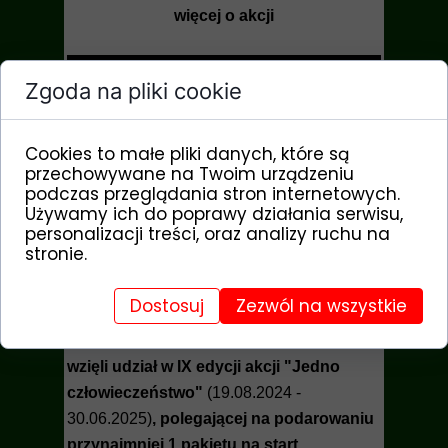
więcej o akcji
Zgoda na pliki cookie
Cookies to małe pliki danych, które są
przechowywane na Twoim urządzeniu
podczas przeglądania stron internetowych.
Używamy ich do poprawy działania serwisu,
personalizacji treści, oraz analizy ruchu na
stronie.
FINAŁ IX EDYCJI
Dostosuj
Zezwól na wszystkie
Zarząd fundacji, jak co roku, przyznał
imienne certyfikaty Darczyńcom, którzy
wzięli udział w IX edycji akcji "Jedno
człowieczeństwo"
(19.08.2024 -
30.06.2025)
, polegającej na podarowaniu
przynajmniej 1 pakietu na start