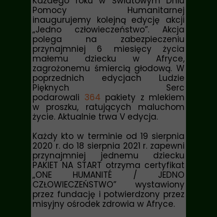
Każdego roku w Światowym Dniu
Pomocy Humanitarnej
inaugurujemy kolejną edycję akcji
„Jedno człowieczeństwo”. Akcja
polega na zabezpieczeniu
przynajmniej 6 miesięcy życia
małemu dziecku w Afryce,
zagrożonemu śmiercią głodową. W
poprzednich edycjach Ludzie
Pięknych Serc
podarowali
364
pakiety z mlekiem
w proszku, ratujących maluchom
życie. Aktualnie trwa V edycja.
Każdy kto w terminie od 19 sierpnia
2020 r. do 18 sierpnia 2021 r. zapewni
przynajmniej jednemu dziecku
PAKIET NA START otrzyma certyfikat
„ONE HUMANITÉ / JEDNO
CZŁOWIECZEŃSTWO” wystawiony
przez fundację i potwierdzony przez
misyjny ośrodek zdrowia w Afryce.