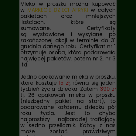
Mleko w proszku można kupować
w
MARKECIE DZIECI AFRYKI
w całych
pakietach oraz mniejszych
ilościach, które są
sumowane. Certyfikaty
są wystawiane i wysyłane po
zakończonej akcji w terminie do 31
grudnia danego roku. Certyfikat nr 1
otrzymuje osoba, która podarowała
najwięcej pakietów, potem nr 2, nr 3
itd.
Jedno opakowanie mleka w proszku,
które kosztuje
15 zł
, równa się jeden
tydzień życia dziecka. Zatem
390 zł
tj. 26 opakowań mleka w proszku
(niezbędny pakiet na start), to
podarowane każdemu dziecku pół
roku życia.
Jest to chyba
najprostszy i najbardziej trafiający
w sedno przelicznik. Każdy z nas
może zostać prawdziwym