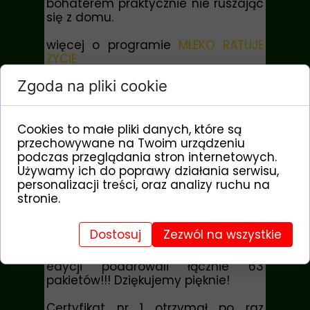
bohaterem praktycznie nie ruszając
się z domu.
więcej o programie
MLEKO RATUJE
ŻYCIE
Zgoda na pliki cookie
* * * * *
FINAŁ IV EDYCJI
Cookies to małe pliki danych, które są
Zarząd fundacji przyznał imienne
przechowywane na Twoim urządzeniu
certyfikaty dla Darczyńców, którzy
podczas przeglądania stron internetowych.
wzięli udział w IV edycji akcji „Jedno
Używamy ich do poprawy działania serwisu,
człowieczeństwo”, polegającej na
personalizacji treści, oraz analizy ruchu na
podarowaniu przynajmniej 1 pakietu
stronie.
na start dla jednego głodującego
dziecka.
Dostosuj
Zezwól na wszystkie
Ludzie Pięknych Serce podczas IV
edycji podarowali łącznie 63
pakietów!!! Dziękujemy pięknie!
Certyfikat nr 1 otrzymał po raz