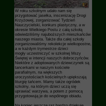
W roku szkolnym udało nam się
przygotować jasełka, inscenizację Drogi
Krzyżowej, zorganizować Tydzień
Nauczycielski, konkurs plastyczny, a w
okresie Wielkiego Postu z całą szkołą
odwiedziliśmy najuboższych mieszkańców
naszego miasta. Także dla całej szkoły
zorganizowaliśmy rekolekcje wielkopostne,
a w każdym trymestrze dzieci
mogły uczestniczyć w szkolnej Mszy
Świętej w intencji naszych dobroczyńców.
Niektóre z adoptowanych dziewczynek są
tancerkami w naszym kościele
parafialnym, na większych
uroczystościach kościelnych upiększają
liturgię tańcem.
Mamy także ogródek
szkolny, na którym dzieci uczą się
uprawiać warzywa, a potem z pomocą
przygotowują je do wspólnego obiadu.
Na koniec jeszcze raz bardzo dziękuję