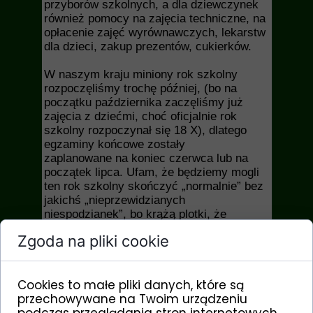
przyborów szkolnych, a dla dziewczynek
również pomocy na zajęcia techniczne, na
opłacenie zajęć wyrównawczych, lekarstw
dla dzieci, zakup prezentów, cukierków.
W naszym kraju miniony rok szkolny
rozpoczęliśmy trochę później, (bo na
początku października zaczęliśmy już
zajęcia z dziećmi, choć oficjalnie rok
szkolny rozpoczynał się 18 X), dlatego
egzaminy końcowe zostały
zaplanowane na koniec czerwca lub na
początek lipca. Ufam, że będziemy mogli
ten rok szkolny skończyć „normalnie” bez
jakichś „nieprzewidzianych
niespodzianek”, bo krążą plotki, że
rebelianci chcą zaatakować nasze miasto.
Zgoda na pliki cookie
Niemal każdego dnia
zadawałam sobie pytanie: czy dziś będzie
Cookies to małe pliki danych, które są
szkoła? czy dzieci będą mogły
przechowywane na Twoim urządzeniu
bezpiecznie przyjść do szkoły a potem
wrócić do domu? Obecnie mamy porę