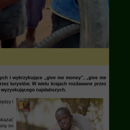
nych i wykrzykujące „give me money”, „give me
zez turystów. W wielu krajach rozdawane przez
u wyzyskującego najsłabszych.
iędzy i
okazać
iśmy im