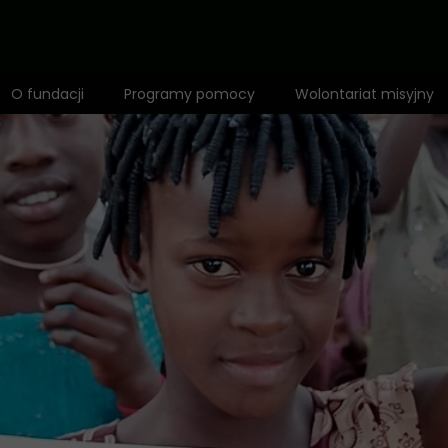
O fundacji
Programy pomocy
Wolontariat misyjny
Zespół
1,5% dla Dzieci Afryki
Mapa działalności
Fundusz misyjny
Wyróżnienia
Adopcja Serca
Rekomendacje
Bilet do Świata
Anioł Dzieci Afryki
Edukacja
Standardy ochrony małoletnich
Zdrowie i profilaktyka
Polityka prywatności
Opieka i dożywianie
Pomoc niepełnosprawnym