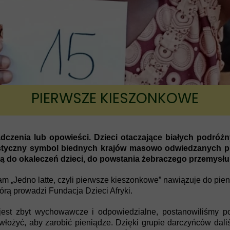
Fundusz ks. Lemieszko
PIERWSZE KIESZONKOWE
zenia lub opowieści. Dzieci otaczające białych podróż
rystyczny symbol biednych krajów masowo odwiedzanych pr
zą do okaleczeń dzieci, do powstania żebraczego przemysł
am „Jedno latte, czyli pierwsze kieszonkowe” nawiązuje do pien
órą prowadzi Fundacja Dzieci Afryki.
 jest zbyt wychowawcze i odpowiedzialne, postanowiliśmy p
a włożyć, aby zarobić pieniądze. Dzięki grupie darczyńców dal