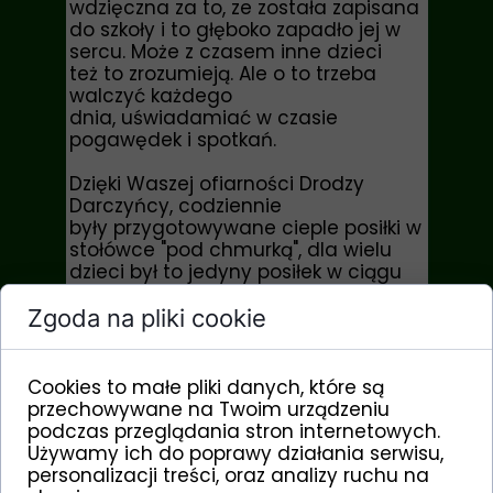
wdzięczna za to, ze została zapisana
do szkoły i to głęboko zapadło jej w
sercu. Może z czasem inne dzieci
też to zrozumieją. Ale o to trzeba
walczyć każdego
dnia, uświadamiać w czasie
pogawędek i spotkań.
Dzięki Waszej ofiarności Drodzy
Darczyńcy, codziennie
były przygotowywane cieple posiłki w
stołówce "pod chmurką", dla wielu
dzieci był to jedyny posiłek w ciągu
dnia. Także chłopcy mieli swój
udział w kuchni (absolutna domena
Zgoda na pliki cookie
żeńska). Udowodnili, ze
potrafią oprawić kurczaki i
przygotować pyszny sos.
Cookies to małe pliki danych, które są
przechowywane na Twoim urządzeniu
W razie choroby dzieci miały
podczas przeglądania stron internetowych.
zapewnioną pomoc medyczną,
Używamy ich do poprawy działania serwisu,
zostały zaopatrzone w niezbędne
personalizacji treści, oraz analizy ruchu na
ubrania, buty, kostiumy