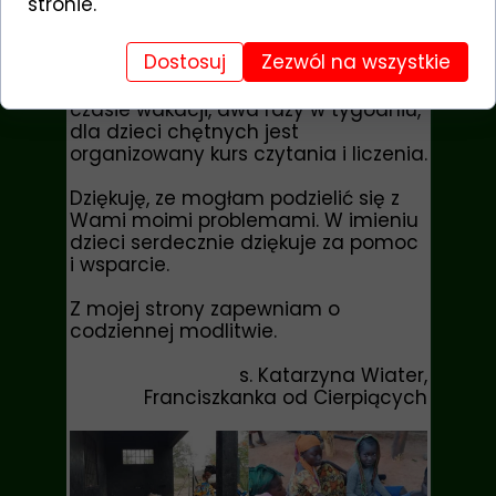
stronie.
gimnastyczne. Została udzielona
także pomoc rodzinie np. przy
Dostosuj
Zezwól na wszystkie
zasianiu pola, budowie domu (w
zależności od potrzeb). Teraz w
czasie wakacji, dwa razy w tygodniu,
dla dzieci chętnych jest
organizowany kurs czytania i liczenia.
Dziękuję, ze mogłam podzielić się z
Wami moimi problemami. W imieniu
dzieci serdecznie dziękuje za pomoc
i wsparcie.
Z mojej strony zapewniam o
codziennej modlitwie.
s. Katarzyna Wiater,
Franciszkanka od Cierpiących