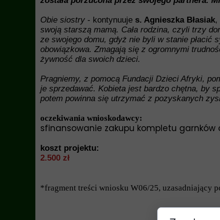
została porzucona przez swojego partnera. Mie
Obie siostry
- kontynuuje
s. Agnieszka Błasiak
,
swoją starszą mamą. Cała rodzina, czyli trzy dor
ze swojego domu, gdyż nie byli w stanie płacić 
obowiązkowa. Zmagają się z ogromnymi trudnośc
żywność dla swoich dzieci.
Pragniemy, z pomocą Fundacji Dzieci Afryki, p
je sprzedawać. Kobieta
jest bardzo chętna, by s
potem powinna się utrzymać z pozyskanych zys
oczekiwania wnioskodawcy:
sfinansowanie zakupu kompletu garnków or
koszt projektu:
2.500 zł
*fragment treści wniosku W06/25, uzasadniający po