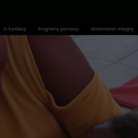
O fundacji
Programy pomocy
Wolontariat misyjny
Zespół
1,5% dla Dzieci Afryki
Mapa działalności
Fundusz misyjny
Wyróżnienia
Adopcja Serca
Rekomendacje
Bilet do Świata
Anioł Dzieci Afryki
Edukacja
Standardy ochrony małoletnich
Zdrowie i profilaktyka
Polityka prywatności
Opieka i dożywianie
Pomoc niepełnosprawnym