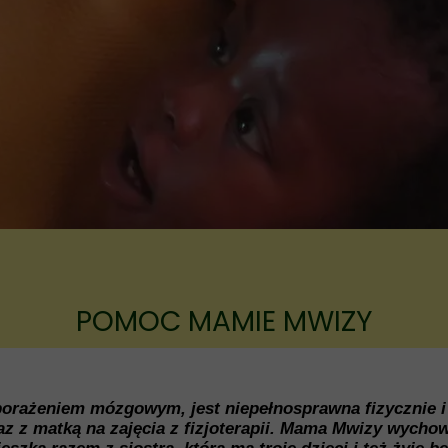
Fundusz ks. Lemieszko
POMOC MAMIE MWIZY
 porażeniem mózgowym, jest niepełnosprawna fizycznie 
z z matką na zajęcia z fizjoterapii. Mama Mwizy wychow