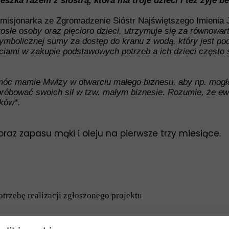
szka razem z siostrą, która ma troje dzieci i też żyje b
 misjonarka ze Zgromadzenie Sióstr Najświętszego Imienia
osłe osoby oraz pięcioro dzieci, utrzymuje się za równowarto
symbolicznej sumy za dostęp do kranu z wodą, który jest p
iami w zakupie podstawowych potrzeb a ich dzieci często 
omóc mamie Mwizy w otwarciu małego biznesu, aby np. mogła
próbować swoich sił w tzw. małym biznesie. Rozumie, że ewe
ków*.
az zapasu mąki i oleju na pierwsze trzy miesiące.
trzebę realizacji zgłoszonego projektu
Dziękujemy za wsparcie projektu s. Agnieszki Błasiak!