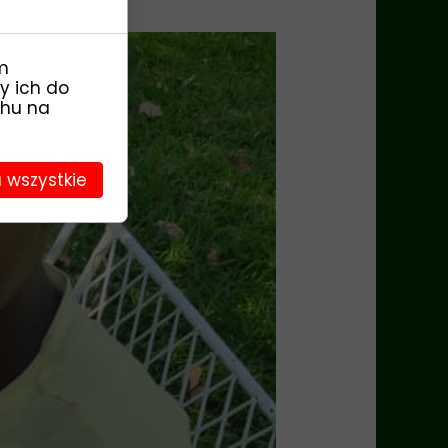
m
y ich do
chu na
 wszystkie