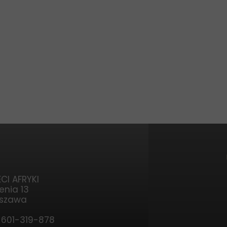
CI AFRYKI
enia 13
rszawa
, 601-319-878