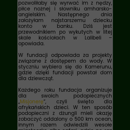
pozwoliłaby się wyrwać im z nędzy,
piłce nożnej i słowniku amharsko-
angielskim. Następnego dnia
założyłam najstarszemu dziecku
konto w banku. Dziś jest
przewodnikiem po wykutych w litej
skale kościołach w Lalibeli –
opowiada.
W fundacji odpowiada za projekty
związane z dostępem do wody. W
styczniu wybiera się do Kamerunu,
gdzie dzięki fundacji powstał dom
dla dziewcząt.
Każdego roku fundacja organizuje
dla swoich podopiecznych
„
Misjonerę
”, czyli święto dla
afrykańskich dzieci. W ten sposób
podopieczni z dżungli mieli okazję
zobaczyć oddalony o 500 km ocean,
innym razem odwiedzili wesołe