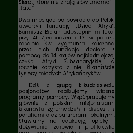
Sierot, które nie znają słów „mama” i
„tata”.
Dwa miesiące po powrocie do Polski
utworzyli fundację „Dzieci Afryki”.
Burmistrz Bielan udostępnił im lokal
przy Al. Zjednoczenia 13, w pobliżu
kościoła św. Zygmunta. Założona
przez nich fundacja dociera z
pomocą do 14 krajów najbiedniejszej
części Afryki Subsaharyjskiej, a
rocznie korzysta z niej kilkanaście
tysięcy młodych Afrykańczyków.
- Dziś z grupą kilkudziesięciu
pasjonatów realizujemy własne
programy pomocy. Współpracujemy
głównie z polskimi misjonarzami
kilkunastu zgromadzeń i diecezji, z
parafiami oraz partnerami lokalnymi.
Stawiamy na edukację, opiekę i
dożywianie, zdrowie i profilaktykę
oraz pomoc niepełnosprawnym –