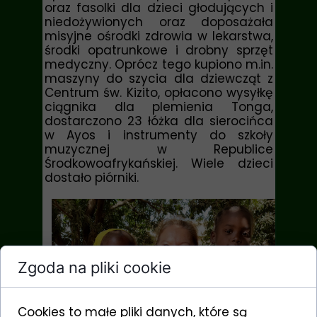
oraz fasolki dla dzieci głodujących i
niedożywionych oraz doposażała
misyjne ośrodki zdrowia w lekarstwa,
środki opatrunkowe i drobny sprzęt
medyczny. Oprócz tego kupiono m.in.
maszyny do szycia dla dziewcząt z
Centrum św. Kizito, opłacono wysyłkę
ciągnika dla plemienia Tonga,
dostarczono 23 łóżka dla sierocińca
w Ayos i instrumenty do szkoły
muzycznej w Republice
Środkowoafrykańskiej. Wiele dzieci
dostało piórniki.
Zgoda na pliki cookie
Cookies to małe pliki danych, które są