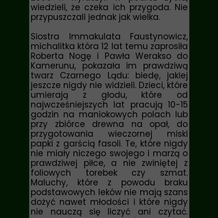
wiedzieli, że czeka ich przygoda. Nie
przypuszczali jednak jak wielka.
Siostra Immakulata Faustynowicz
,
michalitka która 12 lat temu zaprosiła
Roberta Nogę i Pawła Werakso do
Kamerunu, pokazała im prawdziwą
twarz Czarnego Lądu: biedę, jakiej
jeszcze nigdy nie widzieli. Dzieci, które
umierają z głodu, które od
najwcześniejszych lat pracują 10-15
godzin na maniokowych polach lub
przy zbiórce drewna na opał, do
przygotowania wieczornej miski
papki z garścią fasoli. Te, które nigdy
nie miały niczego swojego i marzą o
prawdziwej piłce, a nie zwiniętej z
foliowych torebek czy szmat.
Maluchy, które z powodu braku
podstawowych leków nie mają szans
dożyć nawet młodości i które nigdy
nie nauczą się liczyć ani czytać.