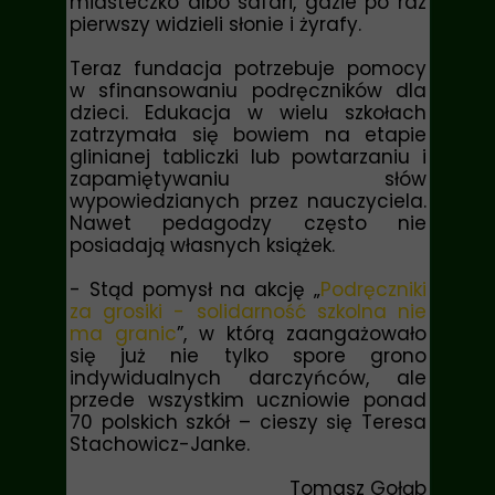
miasteczko albo safari, gdzie po raz
pierwszy widzieli słonie i żyrafy.
Teraz fundacja potrzebuje pomocy
w sfinansowaniu podręczników dla
dzieci. Edukacja w wielu szkołach
zatrzymała się bowiem na etapie
glinianej tabliczki lub powtarzaniu i
zapamiętywaniu słów
wypowiedzianych przez nauczyciela.
Nawet pedagodzy często nie
posiadają własnych książek.
- Stąd pomysł na akcję „
Podręczniki
za grosiki - solidarność szkolna nie
ma granic
”, w którą zaangażowało
się już nie tylko spore grono
indywidualnych darczyńców, ale
przede wszystkim uczniowie ponad
70 polskich szkół – cieszy się Teresa
Stachowicz-Janke.
Tomasz Gołąb