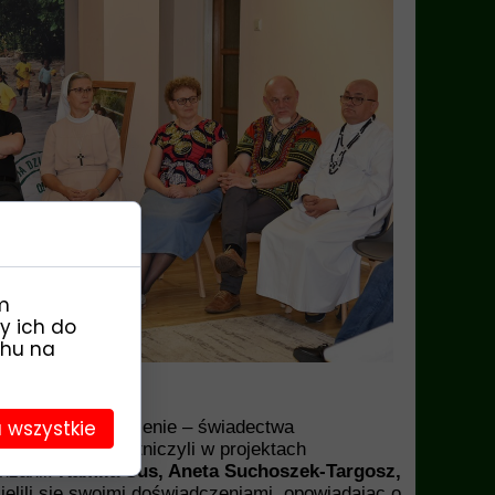
m
y ich do
chu na
 wszystkie
niezwykłe wydarzenie – świadectwa
głym roku uczestniczyli w projektach
nzanii.
Kamila Sus, Aneta Suchoszek-Targosz,
elili się swoimi doświadczeniami, opowiadając o