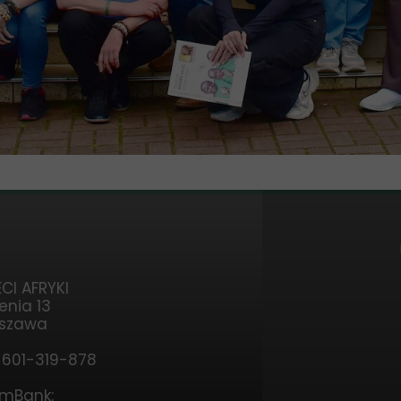
CI AFRYKI
enia 13
rszawa
, 601-319-878
 mBank: