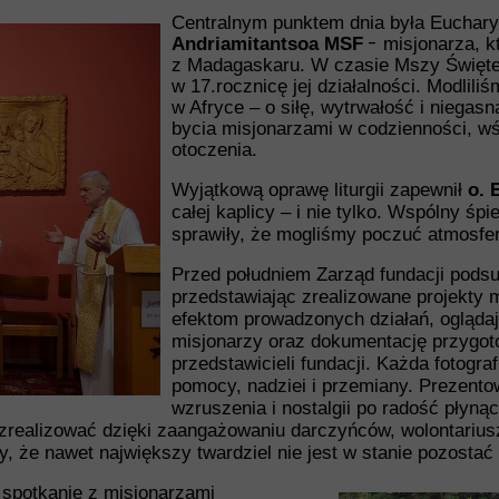
Centralnym punktem dnia była Euchar
-
Andriamitantsoa MSF
misjonarza, kt
z Madagaskaru. W czasie Mszy Świętej
w 17.rocznicę jej działalności. Modlil
w Afryce – o siłę, wytrwałość i niegas
bycia misjonarzami w codzienności, wś
otoczenia.
Wyjątkową oprawę liturgii zapewnił
o. 
całej kaplicy – i nie tylko. Wspólny ś
sprawiły, że mogliśmy poczuć atmosfer
Przed południem Zarząd fundacji pods
przedstawiając zrealizowane projekty m
efektom prowadzonych działań, oglądają
misjonarzy oraz dokumentację przygo
przedstawicieli fundacji. Każda fotograf
pomocy, nadziei i przemiany. Prezento
wzruszenia i nostalgii po radość płyn
ię zrealizować dzięki zaangażowaniu darczyńców, wolontariu
y, że nawet największy twardziel nie jest w stanie pozostać
spotkanie z misjonarzami