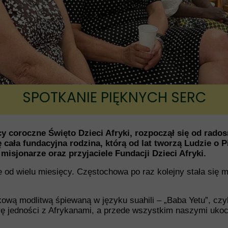
Fundusz ks. Lemieszko
SPOTKANIE PIĘKNYCH SERC
y coroczne Święto Dzieci Afryki, rozpoczął się od rado
cała fundacyjna rodzina, którą od lat tworzą Ludzie o 
 misjonarze oraz przyjaciele Fundacji Dzieci Afryki.
e od wielu miesięcy. Częstochowa po raz kolejny stała się m
ową modlitwą śpiewaną w języku suahili – „Baba Yetu”, czyli
ę jedności z Afrykanami, a przede wszystkim naszymi ukoc