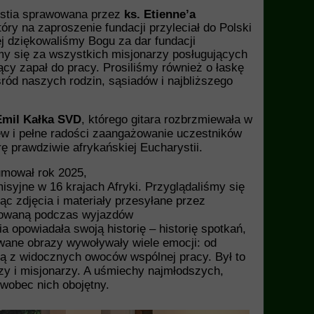
ystia sprawowana przez
ks. Etienne’a
óry na zaproszenie fundacji przyleciał do Polski
 dziękowaliśmy Bogu za dar fundacji
iśmy się za wszystkich misjonarzy posługujących
nący zapał do pracy. Prosiliśmy również o łaskę
ród naszych rodzin, sąsiadów i najbliższego
Emil Kałka SVD
, którego gitara rozbrzmiewała w
piew i pełne radości zaangażowanie uczestników
ę prawdziwie afrykańskiej Eucharystii.
umował rok 2025,
isyjne w 16 krajach Afryki. Przyglądaliśmy się
c zdjęcia i materiały przesyłane przez
towaną podczas wyjazdów
ia opowiadała swoją historię – historię spotkań,
wane obrazy wywoływały wiele emocji: od
ącą z widocznych owoców wspólnej pracy. Był to
szy i misjonarzy. A uśmiechy najmłodszych,
 wobec nich obojętny.