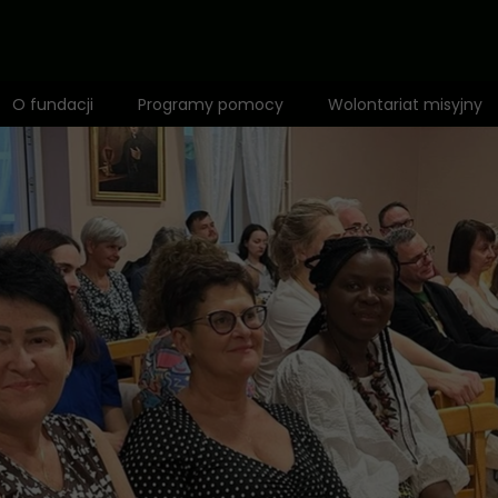
O fundacji
Programy pomocy
Wolontariat misyjny
Zespół
1,5% dla Dzieci Afryki
Mapa działalności
Fundusz misyjny
Wyróżnienia
Adopcja Serca
Rekomendacje
Bilet do Świata
Anioł Dzieci Afryki
Edukacja
Standardy ochrony małoletnich
Zdrowie i profilaktyka
Polityka prywatności
Opieka i dożywianie
Pomoc niepełnosprawnym