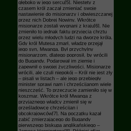
głęboko w jego sercu
[5]
. Niestety z
czasem król zaczął zmieniać swoje
nastawienie do misjonarzy i obwieszczanej
przez nich Dobrej Nowiny. Wkrótce
misjonarze zostali wygnani z kraju
[6]
. Nie
zmieniło to jednak faktu przyjęcia chrztu
przez wielu młodych ludzi na dworze króla.
Gdy król Mutesa zmarł, władzę przejął
jego syn, Mwanga. Był przychylny
misjonarzom, dlatego poprosił, by wrócili
do Bugandy. Podarował im ziemię i
zapewnił o swojej życzliwości. Misjonarze
wrócili, ale czuli niepokój – Król nie jest zły
– pisali w listach – ale jego przebiegły
minister sprawi nam i chrześcijanom wiele
nieszczęść. To przeczucie zamieniło się w
koszmar. Wkrótce król Mwanga z
przyjaznego władcy zmienił się w
prześladowcę chrześcijan i
obcokrajowców
[7]
. Na początku kazał
zabić zmierzającego do Bugandy
pierwszego biskupa anglikańskiego –