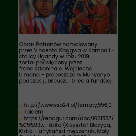
Obraz Patronów namalowany
przez Vincenta Kaggwa w Kampali -
stolicy Ugandy w roku 2019
został poświęcony przez
franciszkanina o. Wojciecha
Ulmana - proboszcza w Munyonyo
podczas jubileuszu 10 lecia fundacji.
http://www.ssb24.pl/tematy,556,0
[1]
Ibidem
[2]
https://readgur.com/doc/1061557/
[3]
%C5%9Bw.-kizito (Krzysztof Błażyca,
Kizito - afrykański męczennik, Mały