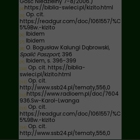
Gość Niedzielny 7-8/2006.)
https://biblia-swieci.pl/kizito.html
[4]
Op. cit.
[5]
https://readgur.com/doc/1061557/%C
5%9Bw.-kizito
Ibidem
[6]
Ibidem
[7]
O. Bogusław Kalungi Dąbrowski,
[8]
Spalić Paszport,
396
Ibidem, s. 396-399
[9]
Op. cit. https://biblia-
[10]
swieci.pl/kizito.html
Op. cit.
[11]
http://www.ssb24.pl/tematy,556,0
https://www.radioem.pl/doc/7604
[12]
936.Sw-Karol-Lwanga
Op. cit.
[13]
https://readgur.com/doc/1061557/%C
5%9Bw.-kizito
Op. cit.
[14]
http://www.ssb24.pl/tematy,556,0