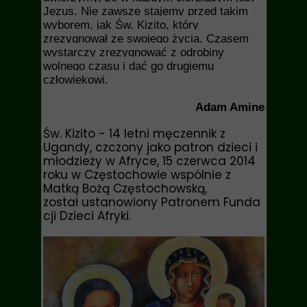
Jezus. Nie zawsze stajemy przed takim
wyborem, jak Św. Kizito, który
zrezygnował ze swojego życia. Czasem
wystarczy zrezygnować z odrobiny
wolnego czasu i dać go drugiemu
człowiekowi.
Adam Amine
Św. Kizito
- 14 letni męczennik z
Ugandy, czczony jako patron dzieci i
młodzieży w Afryce, 15 czerwca 2014
roku w Częstochowie wspólnie z
Matką Bożą Częstochowską,
został ustanowiony Patronem Funda
cji Dzieci Afryki.