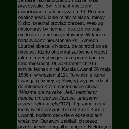
Jamesa Hanningtona
[8]
. Później ofiar
przybywało. Byli ścinani mieczem,
ćwiartowani i paleni żywcem
[9]
. Pomimo
okoliczności, jakie miały miejsce, młody
Kizito, pragnął przyjąć chrzest. Według
misjonarzy był jednak jeszcze do tego
niedostatecznie przygotowany. W końcu
nagabywany nieustannie
ks. Symeon
Lourdel obiecał chłopcu, że ochrzci go za
miesiąc. Kizito otrzymał zarówno chrzest,
jak i męczeństwo jeszcze przed końcem
tego miesiąca
[10]
.Sakrament chrztu
przyjął jednak z rąk Karola Lwangi 26 maja
1886 r. w więzieniu
[11]
. To właśnie Karol
Lwanga (późniejszy Święty) wypowiedział
do młodego Kizito następujące słowa:
"Wezmę cię za rękę. Jeśli będziemy
musieli umrzeć za Jezusa, umrzemy
razem, ręka w rękę"
[12]
.
Tej samej nocy,
kiedy Kizito przyjął chrzest z rąk Karola
Lwangi, podjęto decyzję o egzekucjach
więźniów. Oprawcy zabijali ich przez
przebicie włócznią albo ścięcie. Niektórych