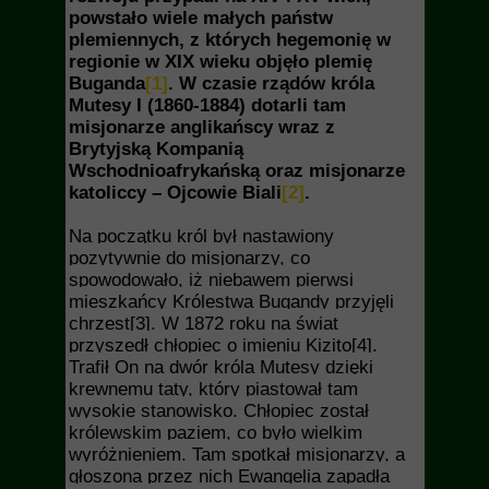
powstało wiele małych państw
plemiennych, z których hegemonię w
regionie w XIX wieku objęło plemię
Buganda
[1]
. W czasie rządów króla
Mutesy I (1860-1884) dotarli tam
misjonarze anglikańscy wraz z
Brytyjską Kompanią
Wschodnioafrykańską oraz misjonarze
katoliccy – Ojcowie Biali
[2]
.
Na początku król był nastawiony
pozytywnie do misjonarzy, co
spowodowało, iż niebawem pierwsi
mieszkańcy Królestwa Bugandy przyjęli
chrzest
[3]
. W 1872 roku na świat
przyszedł chłopiec o imieniu Kizito
[4]
.
Trafił On na dwór króla Mutesy dzięki
krewnemu taty, który piastował tam
wysokie stanowisko. Chłopiec został
królewskim paziem, co było wielkim
wyróżnieniem. Tam spotkał misjonarzy, a
głoszona przez nich Ewangelia zapadła