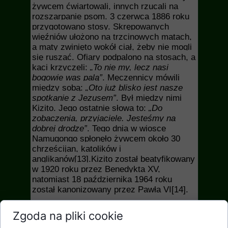
żywcem ćwiartowali, innych rzucali na
rozszarpanie psom. 3 czerwca 1886 roku
przygotowano stosy. Skrępowanych
więźniów ułożono na trzcinowych matach,
a maty zwinięto wokół ciał, żeby nie mogli
się ruszać. Ofiary podpalono na stosach, a
kaci krzyczeli:
„To nie my, lecz nasi
bogowie was palą”
. Męczennicy mówili
między sobą:
„Oto już blisko jest nasze
spotkanie z Jezusem”
. Był między nimi
Kizito. Jego ostatnie słowa to:
„Do
zobaczenia, przyjaciele. Jesteśmy na
dobrej drodze”
. Tego dnia w wiosce
Namugongo spłonęło żywcem około 30
chrześcijan, katolików i
anglikanów
[13]
.Kizito został beatyfikowany
w 1920 roku przez Benedykta XV,
natomiast 18 października 1964 roku
został kanonizowany przez Pawła VI
[14]
.
Św. Kizito mógł uchronić swoje życie. Być
Zgoda na pliki cookie
może właśnie z troski o tego młodzieńca