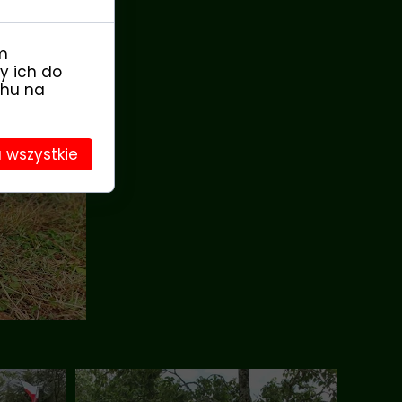
m
y ich do
chu na
 wszystkie