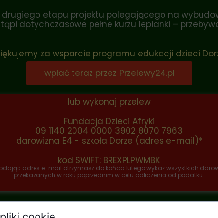
cję drugiego etapu projektu polegającego na wybu
zastąpi dotychczasowe pełne kurzu lepianki – przebyw
iękujemy za wsparcie programu edukacji dzieci Dor
wpłać teraz przez Przelewy24.pl
lub wykonaj przelew
Fundacja Dzieci Afryki
09 1140 2004 0000 3902 8070 7963
darowizna E4 - szkoła Dorze (adres e-mail)*
kod SWIFT: BREXPLPWMBK
odając adres e-mail otrzymasz do końca lutego wykaz wszystkich darow
przekazanych w roku poprzednim w celu odliczenia od podatku
pliki cookie