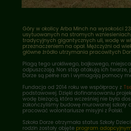
Góry w okolicy Arba Minch na wysokości 237
usytuowanych na stromych wzniesieniach, 
tradycyjnych gigantycznych uli, wodę w wi
przeznaczeniem na opał. Mężczyźni od wie
główne źródło utrzymania pracowitych Dor
Plagą tego urokliwego, bajkowego, miejsca
odpuszczają. Non stop atakują ich twarze, p
Dorze są pełne ran i wymagają pomocy m
Fundacja od 2014 roku we współpracy z
Ts
podstawowej. Dzięki dofinansowaniu proje
wodę bieżącą, która wcześniej nie była d
zakończyliśmy budowę murowanej szkoły dla 
pracować wolontariusze misyjni z Polski.
Szkoła Dorze otrzymała status Szkoły Dzieci
rodzin zostały objęte
program adopcyjny