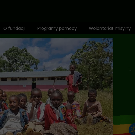
O fundacji
Programy pomocy
Wolontariat misyjny
Zespół
1,5% dla Dzieci Afryki
Mapa działalności
Fundusz misyjny
Wyróżnienia
Adopcja Serca
Rekomendacje
Bilet do Świata
Anioł Dzieci Afryki
Edukacja
Standardy ochrony małoletnich
Zdrowie i profilaktyka
Polityka prywatności
Opieka i dożywianie
Pomoc niepełnosprawnym