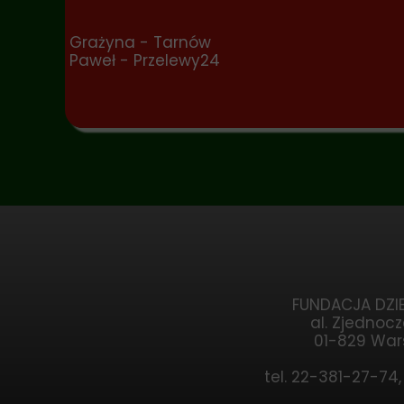
Grażyna - Tarnów
Paweł - Przelewy24
FUNDACJA DZIE
al. Zjednocz
01-829 Wa
tel. 22-381-27-74