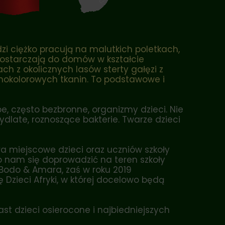
dzi ciężko pracują na malutkich poletkach,
dostarczają do domów w kształcie
h z okolicznych lasów sterty gałęzi z
nokolorowych tkanin. To podstawowe i
, często bezbronne, organizmy dzieci. Nie
zydlate, roznoszące bakterie. Twarze dzieci
a miejscowe dzieci oraz uczniów szkoły
o nam się doprowadzić na teren szkoły
Bodo & Amara, zaś w roku 2019
 Dzieci Afryki, w której docelowo będą
iast dzieci osierocone i najbiedniejszych