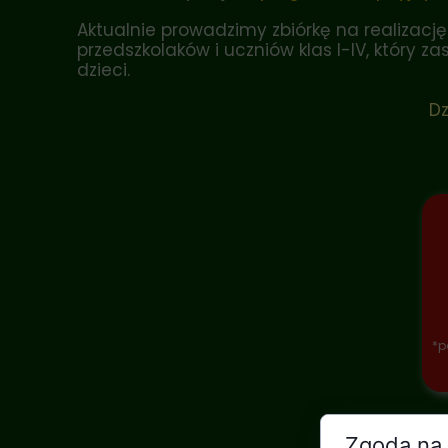
Aktualnie prowadzimy zbiórkę na realiza
przedszkolaków i uczniów klas I-IV, który 
dzieci.
Dz
*p
Zgoda na 