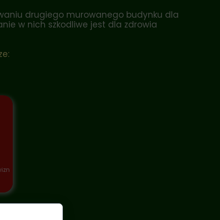
dowaniu drugiego murowanego budynku dla
anie w nich szkodliwe jest dla zdrowia
ze:
izn