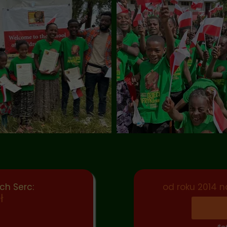
ch Serc:
od roku 2014 
ł
)