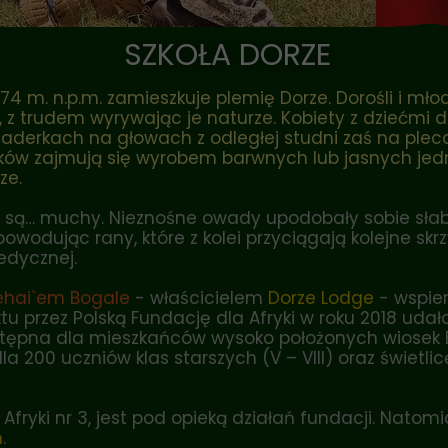
Fundusz ks. Lemieszko
SZKOŁA DORZE
4 m. n.p.m. zamieszkuje plemię Dorze. Dorośli i mło
z trudem wyrywając je naturze. Kobiety z dziećmi 
aderkach na głowach z odległej studni zaś na plecac
ków zajmują się wyrobem barwnych lub jasnych jed
ze.
 są… muchy. Nieznośne owady upodobały sobie słabe
owodując rany, które z kolei przyciągają kolejne skr
edycznej.
ehai`em Bogale
- właścicielem
Dorze Lodge
- wspier
ktu przez
Polską Fundację dla Afryki
w roku 2018 udał
ostępna dla mieszkańców wysoko położonych wiosek 
200 uczniów klas starszych (V – VIII) oraz świetlicę
 Afryki nr 3, jest pod opieką działań fundacji. Natom
m
.