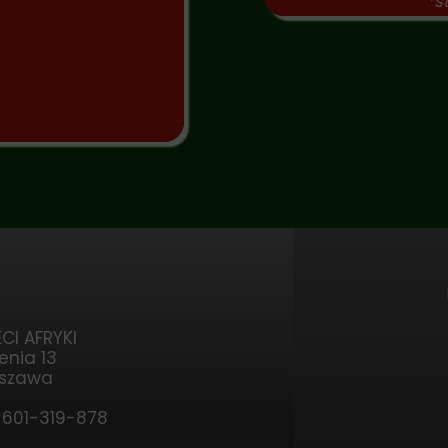
*s
CI AFRYKI
enia 13
rszawa
, 601-319-878