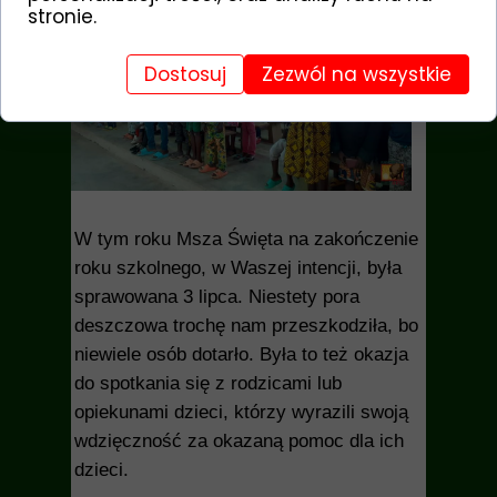
stronie.
Dostosuj
Zezwól na wszystkie
W tym roku Msza Święta na zakończenie
roku szkolnego, w Waszej intencji, była
sprawowana 3 lipca. Niestety pora
deszczowa trochę nam przeszkodziła, bo
niewiele osób dotarło. Była to też okazja
do spotkania się z rodzicami lub
opiekunami dzieci, którzy wyrazili swoją
wdzięczność za okazaną pomoc dla ich
dzieci.