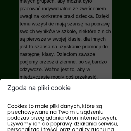
małych grupach, aby można było
pracować indywidualnie ze zwróceniem
uwagi na konkretne braki dziecka. Dzięki
temu wszystkie mają szansę na poprawę
swoich wyników w szkole, niektóre z nich
są pierwsze w swojej klasie, dla innych
jest to szansa na uzyskanie promocji do
następnej klasy. Dzieciom zawsze
podjemy orzeszki ziemne, bo są bardzo
odżywcze. Ważne jest to, aby w
międzyczasie mogły coś przekąsić.
Zgoda na pliki cookie
Ze starszymi dziewczynami spotykamy
się na modlitwie, formacji, czasami są to
Cookies to małe pliki danych, które są
wyjazdy na parę dni. Na takim wyjeździe
przechowywane na Twoim urządzeniu
dziewczyny same przygotowują posiłek.
podczas przeglądania stron internetowych.
Używamy ich do poprawy działania serwisu,
personalizacji treści, oraz analizy ruchu na