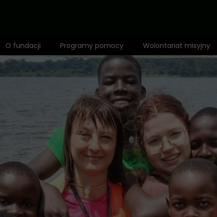
O fundacji
Programy pomocy
Wolontariat misyjny
Zespół
1,5% dla Dzieci Afryki
Mapa działalności
Fundusz misyjny
Wyróżnienia
Adopcja Serca
Rekomendacje
Bilet do Świata
Anioł Dzieci Afryki
Edukacja
Standardy ochrony małoletnich
Zdrowie i profilaktyka
Polityka prywatności
Opieka i dożywianie
Pomoc niepełnosprawnym