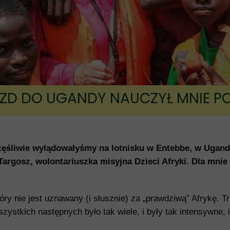
Fundusz ks. Lemieszko
ZD DO UGANDY NAUCZYŁ MNIE P
zęśliwie wylądowałyśmy na lotnisku w Entebbe, w Ugandz
rgosz, wolontariuszka misyjna Dzieci Afryki. Dla mnie 
óry nie jest uznawany (i słusznie) za „prawdziwą” Afrykę. T
szystkich następnych było tak wiele, i były tak intensywne, 