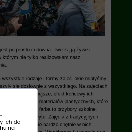
jest po prostu cudowna. Tworzą ją żywe i
w którym nie tylko realizowałam nasz
nia.
 wszystkie rodzaje i formy zajęć jakie miałyśmy
zyły się dosłownie z wszystkiego. Na zajęciach
 dla dzieci ważniejsze, efekt końcowy ich
nych przyborów i materiałów plastycznych, które
a, flamaster, czy farba to przybory szkolne,
m
em radości i zachwytu. Zajęcia z tradycyjnych
y ich do
larność. Uczniowie bardzo chętnie w nich
chu na