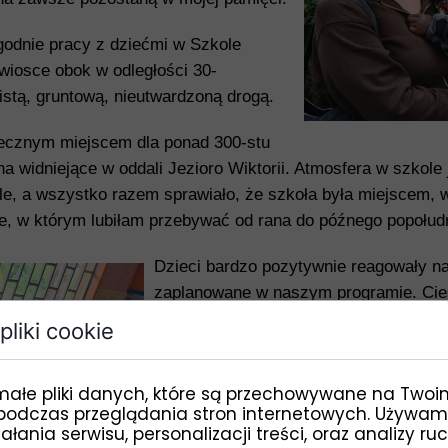
godnie pracy z dziećmi w Szkole
wiosce obok w odległości 30-
stą, gruntową, nieutwardzoną drogą.
iecznym miejscem dla ponad 300-stu
a widniejące w oddali Jezioro Wiktorii. Atmosfera w szkole 
ele, a wszystko razem sprawiało, że szkoła była miejscem, 
ce, w którym lubiłam przebywać od rana do późnego popołud
Dzieci bardzo pozytywnie reagowały na
zaplanowane w naszym programie. Cies
plastycznych już sama nie wiem co było
pliki cookie
pracy, czy radość z używania różnorod
przywiozłyśmy dla Nich z Polski. Kredk
małe pliki danych, które są przechowywane na Twoi
które dla dzieci afrykańskich są źródł
podczas przeglądania stron internetowych. Używam
tańców polskich zdobyły ogromną popu
łania serwisu, personalizacji treści, oraz analizy ru