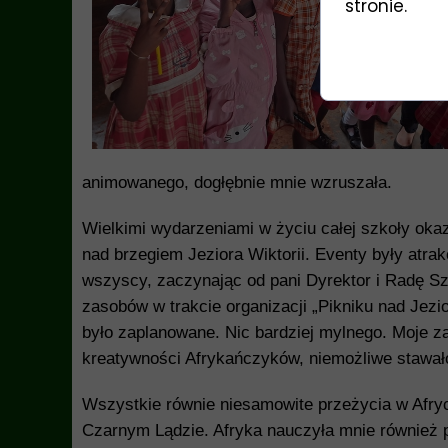
stronie.
animowanego, dogłębnie mnie wzruszała.
Wielkimi wydarzeniami w życiu całej szkoły okaz
nad brzegiem Jeziora Wiktorii. Eventy były atra
wszyscy, zaczynając od pani Dyrektor i Radę Sz
zasobów w trakcie organizacji „Pikniku nad Jezi
było zaplanowane. Nic bardziej mylnego. Moje za
kreatywności Afrykańczyków, niemożliwe stawał
Wszystkie równie niesamowite przeżycia w Afry
Czarnym Lądzie. Afryka nauczyła mnie również p