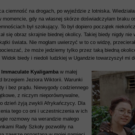
 ciemność na drogach, po wyjeździe z lotniska. Wiedział
, w momencie, gdy na własnej skórze doświadczyłam braku o
mnościach był szokujący. To był dopiero początek niekończą
się obraz skrajnie biednej okolicy. Takiej biedy nigdy nie
ątki świata. Nie mogłam uwierzyć w to co widzę, przeciera
ocieszać, że może jedziemy tylko przez taką biedną okolicę
ę. Widok biedy i niedoli ludzkiej w Ugandzie towarzyszył mi
i
Immaculate Kyaligamba
w małej
d brzegiem Jeziora Wiktorii. Warunki
dy i bez prądu. Niewygody codziennego
jątkowe, z niczym nieporównywalne,
o dzień żyją zwykli Afrykańczycy. Dla
enia tego co oni i uczestniczenia w ich
ługie rozmowy na werandzie małego
nkami Rady Szkoły pozwoliły na
na zawsze pozostaną w mojej pamięci.