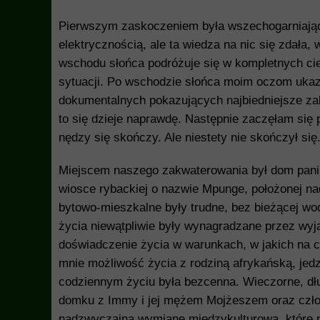
Pierwszym zaskoczeniem była wszechogarniająca
elektrycznością, ale ta wiedza na nic się zdała
wschodu słońca podróżuje się w kompletnych cie
sytuacji. Po wschodzie słońca moim oczom ukazał 
dokumentalnych pokazujących najbiedniejsze zak
to się dzieje naprawdę. Następnie zaczęłam się p
nędzy się skończy. Ale niestety nie skończył si
Miejscem naszego zakwaterowania był dom pan
wiosce rybackiej o nazwie Mpunge, położonej na
bytowo-mieszkalne były trudne, bez bieżącej wo
życia niewątpliwie były wynagradzane przez wy
doświadczenie życia w warunkach, w jakich na c
mnie możliwość życia z rodziną afrykańską, jedz
codziennym życiu była bezcenna. Wieczorne, d
domku z Immy i jej mężem Mojżeszem oraz czło
nadzwyczajną wymianę międzykulturową, które 