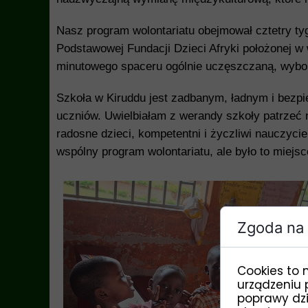
Nasz program wolontariatu obejmował cztetry ty
Podstawowej Fundacji Dzieci Afryki położonej w 
minutowego spaceru ogólnie uczęszczaną, wyboi
Szkoła w Kiruddu jest zadbanym, ładnym i bezp
uczniów. Uwielbiałam z werandy szkoły patrzeć n
radosne dzieci, kompetentni i życzliwi nauczyci
wspólny program wolontariatu, ale było to miejs
Zgoda na 
Cookies to 
urządzeniu 
poprawy dzia