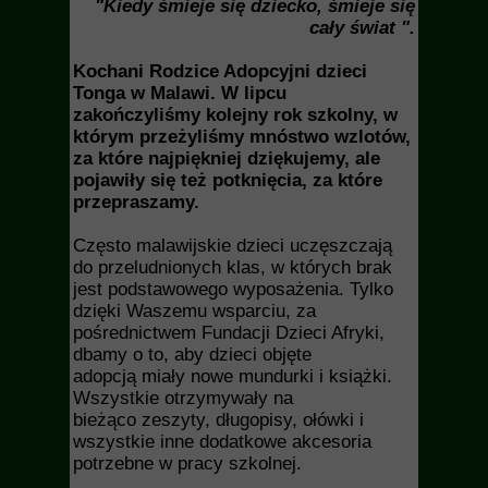
"Kiedy śmieje się dziecko, śmieje się
cały świat ".
Kochani Rodzice Adopcyjni dzieci
Tonga w Malawi. W lipcu
zakończyliśmy kolejny rok szkolny, w
którym przeżyliśmy mnóstwo wzlotów,
za które najpiękniej dziękujemy, ale
pojawiły się też potknięcia, za które
przepraszamy.
Często malawijskie dzieci uczęszczają
do przeludnionych klas, w których brak
jest podstawowego wyposażenia. Tylko
dzięki Waszemu wsparciu, za
pośrednictwem Fundacji Dzieci Afryki,
dbamy o to, aby dzieci objęte
adopcją miały nowe mundurki i książki.
Wszystkie otrzymywały na
bieżąco zeszyty, długopisy, ołówki i
wszystkie inne dodatkowe akcesoria
potrzebne w pracy szkolnej.