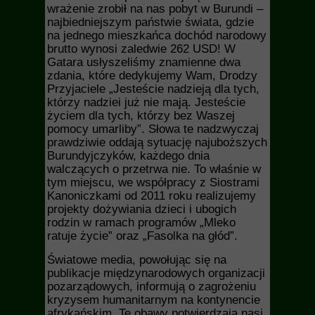
wrażenie zrobił na nas pobyt w Burundi –
najbiedniejszym państwie świata, gdzie
na jednego mieszkańca dochód narodowy
brutto wynosi zaledwie 262 USD! W
Gatara usłyszeliśmy znamienne dwa
zdania, które dedykujemy Wam, Drodzy
Przyjaciele „Jesteście nadzieją dla tych,
którzy nadziei już nie mają. Jesteście
życiem dla tych, którzy bez Waszej
pomocy umarliby”. Słowa te nadzwyczaj
prawdziwie oddają sytuację najuboższych
Burundyjczyków, każdego dnia
walczących o przetrwa nie. To właśnie w
tym miejscu, we współpracy z Siostrami
Kanoniczkami od 2011 roku realizujemy
projekty dożywiania dzieci i ubogich
rodzin w ramach programów „Mleko
ratuje życie” oraz „Fasolka na głód”.
Światowe media, powołując się na
publikacje międzynarodowych organizacji
pozarządowych, informują o zagrożeniu
kryzysem humanitarnym na kontynencie
afrykańskim. Te obawy potwierdzają nasi