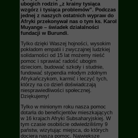
ubogich rodzin „z krainy tysiąca
wzgórz i tysiąca problemów”. Podczas
jednej z naszych ostatnich wypraw do
Afryki przekonywał nas o tym ks. Karol
Muyange – świadek działalności
fundacji w Burundi.
Tylko dzięki Waszej hojności, wysokim
pokładom empatii i zwyczajnej ludzkiej
solidarności od 15 lat możemy nieść
pomoc i sprawiać radość ubogim
dzieciom, budować szkoły i studnie,
fundować stypendia młodym zdolnym
Afrykańczykom, karmić i leczyć tych,
którzy na co dzień doświadczają
niesprawiedliwości społecznej.
Dziękujemy!
Tylko w minionym roku nasza pomoc
dotarła do beneficjentów mieszkających
w 16 krajach Afryki Subsaharyjskiej. W
tym czasie osobiście odwiedziliśmy 9
państw, wizytując miejsca, do których
dociera nasza pomoc. Największe