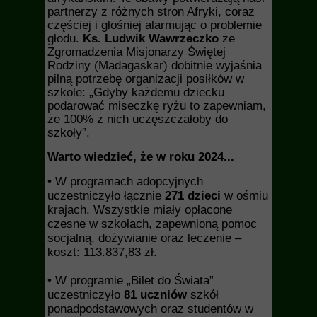
partnerzy z różnych stron Afryki, coraz
częściej i głośniej alarmując o problemie
głodu.
Ks. Ludwik Wawrzeczko
ze
Zgromadzenia Misjonarzy Świętej
Rodziny (Madagaskar) dobitnie wyjaśnia
pilną potrzebę organizacji posiłków w
szkole: „Gdyby każdemu dziecku
podarować miseczkę ryżu to zapewniam,
że 100% z nich uczęszczałoby do
szkoły”.
Warto wiedzieć, że w roku 2024...
• W programach adopcyjnych
uczestniczyło łącznie
271 dzieci
w ośmiu
krajach. Wszystkie miały opłacone
czesne w szkołach, zapewnioną pomoc
socjalną, dożywianie oraz leczenie –
koszt: 113.837,83 zł.
• W programie „Bilet do Świata”
uczestniczyło
81 uczniów
szkół
ponadpodstawowych oraz studentów w