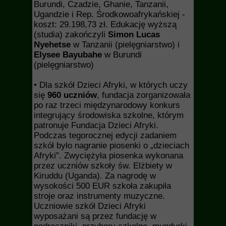
Burundi, Czadzie, Ghanie, Tanzanii,
Ugandzie i Rep. Środkowoafrykańskiej -
koszt: 29.198,73 zł. Edukację wyższą
(studia) zakończyli
Simon Lucas
Nyehetse
w Tanzanii (pielęgniarstwo) i
Elysee Bayubahe
w Burundi
(pielęgniarstwo)
• Dla szkół Dzieci Afryki, w których uczy
się
960 uczniów
, fundacja zorganizowała
po raz trzeci międzynarodowy konkurs
integrujący środowiska szkolne, którym
patronuje Fundacja Dzieci Afryki.
Podczas tegorocznej edycji zadaniem
szkół było nagranie piosenki o „dzieciach
Afryki”. Zwyciężyła piosenka wykonana
przez uczniów szkoły św. Elżbiety w
Kiruddu (Uganda). Za nagrodę w
wysokości 500 EUR szkoła zakupiła
stroje oraz instrumenty muzyczne.
Uczniowie szkół Dzieci Afryki
wyposażani są przez fundację w