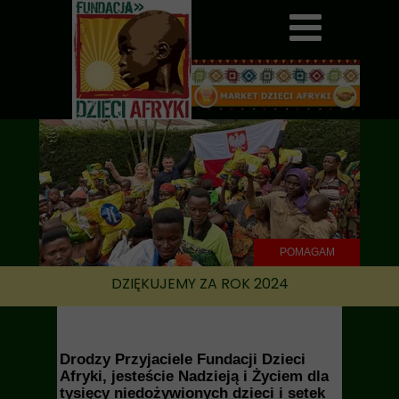
POMAGAM
DZIĘKUJEMY ZA ROK 2024
Drodzy Przyjaciele Fundacji Dzieci
Afryki, jesteście Nadzieją i Życiem dla
tysięcy niedożywionych dzieci i setek