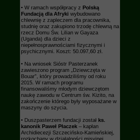
• W ramach współpracy z
Polską
Fundacją dla Afryki
wybudowano
chlewnię z zapleczem dla pracownika,
studnię oraz zakupiono trzodę chlewną na
rzecz Domu Św. Lilian w Gayaza
(Uganda) dla dzieci z
niepełnosprawnościami fizycznymi i
psychicznymi. Koszt: 50.097,60 zł.
• Na wniosek Sióstr Pasterzanek
zawieszono program „Dziewczęta w
Bouar”, który prowadziliśmy od roku
2015. W ramach programu
finansowaliśmy młodym dziewczętom
naukę zawodu w Centrum św. Kizito, na
zakończenie którego były wyposażane w
maszyny do szycia.
• Duszpasterzem fundacji został
ks.
kanonik Paweł Płaczek
– kapłan
Archidiecezji Szczecińsko-Kamieńskiej,
rozkochany w działalności misyjnej.