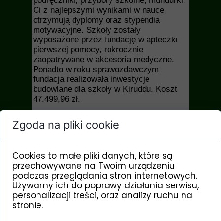
podręczniki, przybory szkolne, mundurki.
Ci z najlepszymi wynikami w nauce
otrzymują dyplomy oraz stypendia
motywacyjne. Szkoły zostały
wyposażone przez fundację w apteczki
pierwszej pomocy, rokrocznie
zaopatrywane w akcesoria medyczne.
Ponadto w roku sprawozdawczym
fundacja realizowała inwestycje
budowlane dla szkoły w Kiruddu. Koszt
47.499,96 zł.
• Zakończono VIII edycję akcji „Jedno
Zgoda na pliki cookie
człowieczeństwo”, polegającej na
podarowaniu przynajmniej 1 pakietu na
start (półroczny zapas mleka w proszku
Cookies to małe pliki danych, które są
dla jednego głodującego dziecka).
przechowywane na Twoim urządzeniu
Darczyńcy akcji otrzymują certyfikaty
podczas przeglądania stron internetowych.
podstemplowane przez misyjny ośrodek
Używamy ich do poprawy działania serwisu,
zdrowia w Afryce, w tym roku przez
personalizacji treści, oraz analizy ruchu na
placówkę w Djouth (Kamerun). Certyfikat
stronie.
nr 1 otrzymał
Pan Sławomir z Bolenia
za 21 „pakietów na start”. Certyfikat nr 2