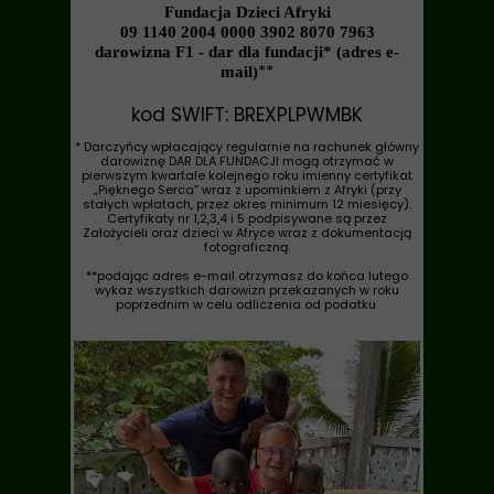
Fundacja Dzieci Afryki
09 1140 2004 0000 3902 8070 7963
darowizna F1 - dar dla fundacji* (adres e-
**
mail)
kod SWIFT: BREXPLPWMBK
* Darczyńcy wpłacający regularnie na rachunek główny
darowiznę DAR DLA FUNDACJI mogą otrzymać w
pierwszym kwartale kolejnego roku imienny certyfikat
„Pięknego Serca” wraz z upominkiem z Afryki (przy
stałych wpłatach, przez okres minimum 12 miesięcy).
Certyfikaty nr 1,2,3,4 i 5 podpisywane są przez
Założycieli oraz dzieci w Afryce wraz z dokumentacją
fotograficzną.
**podając adres e-mail otrzymasz do końca lutego
wykaz wszystkich darowizn przekazanych w roku
poprzednim w celu odliczenia od podatku