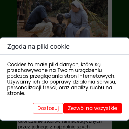
Zgoda na pliki cookie
Po raz kolejny zwracamy się do Państwa z
prośbą o szczególne wsparcie Funduszu
Misyjnego. Dzięki środkom wpłacanym na
ten projekt możemy szybko i skutecznie
Cookies to małe pliki danych, które są
reagować na bieżące potrzeby naszych
przechowywane na Twoim urządzeniu
podopiecznych, zgłaszane przez
podczas przeglądania stron internetowych.
Misjonarzy i Partnerów fundacji,
Używamy ich do poprawy działania serwisu,
sprawujących nad nimi bezpośrednią
personalizacji treści, oraz analizy ruchu na
opiekę. W krajach, w których każdy dzień
stronie.
oznacza niepewność i nowe wyzwania
zgromadzone w projekcie kwoty
Dostosuj
Zezwól na wszystkie
zabezpieczają wydatki na nieprzewidziane
i nagłe przeciwności, np. brak środków na
ukończenie studiów farmaceutycznych
przez jednego z najzdolniejszych