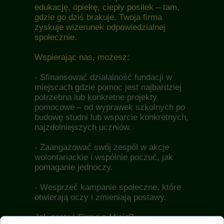
edukację, opiekę, ciepły posiłek – tam,
gdzie go dziś brakuje. Twoja firma
zyskuje wizerunek odpowiedzialnej
społecznie.
Wspierając nas, możesz:
- Sfinansować działalność fundacji w
miejscach gdzie pomoc jest najbardziej
potrzebna lub konkretne projekty
pomocowe – od wyprawek szkolnych po
budowę studni lub wsparcie konkretnych,
najzdolniejszych uczniów.
- Zaangażować swój zespół w akcje
wolontariackie i wspólnie poczuć, jak
pomaganie jednoczy.
- Wesprzeć kampanie społeczne, które
otwierają oczy i zmieniają postawy.
Jak zostać Firmą z Misją?