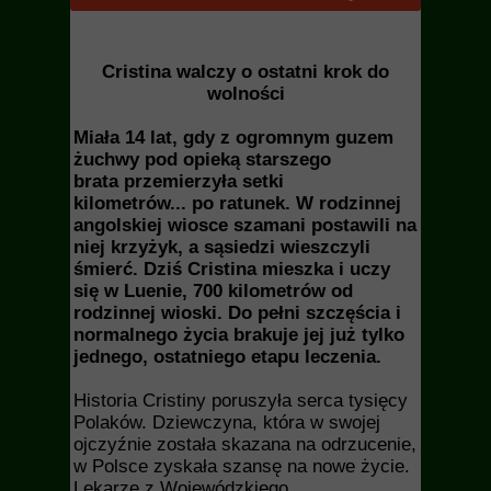
Cristina walczy o ostatni krok do
wolności
Miała 14 lat, gdy z ogromnym guzem
żuchwy pod opieką starszego
brata przemierzyła setki
kilometrów... po ratunek. W rodzinnej
angolskiej wiosce szamani postawili na
niej krzyżyk, a sąsiedzi wieszczyli
śmierć. Dziś Cristina mieszka i uczy
się w Luenie, 700 kilometrów od
rodzinnej wioski. Do pełni szczęścia i
normalnego życia brakuje jej już tylko
jednego, ostatniego etapu leczenia.
Historia Cristiny poruszyła serca tysięcy
Polaków. Dziewczyna, która w swojej
ojczyźnie została skazana na odrzucenie,
w Polsce zyskała szansę na nowe życie.
Lekarze z Wojewódzkiego