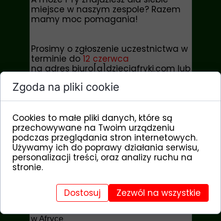
miejsce w naszym zespole? Razem
mamy moc pomagania!
Prosimy o zgłoszenie uczestnictwa w
terminie do
12 czerwca
na adres biuro[a]dzieciafryki.com lub
tel. 22-381-27-74, 601-319-878.
Zgoda na pliki cookie
Dziękujemy :)
Cookies to małe pliki danych, które są
PROGRAM ŚWIĘTA DZIECI AFRYKI
przechowywane na Twoim urządzeniu
podczas przeglądania stron internetowych.
sobota, 17 czerwca
Używamy ich do poprawy działania serwisu,
personalizacji treści, oraz analizy ruchu na
10.15 - 10.45
Msza św. dziękczynna za
stronie.
dar fundacji
w 14. rocznicę jej założenia -
w kaplicy Domu św. Kaspra
11.00 - 14.00 Uroczyste rozpoczęcie oraz
Dostosuj
Zezwól na wszystkie
prezentacja działalności fundacji
z
udziałem partnerów i przedstawicieli misji
w Afryce