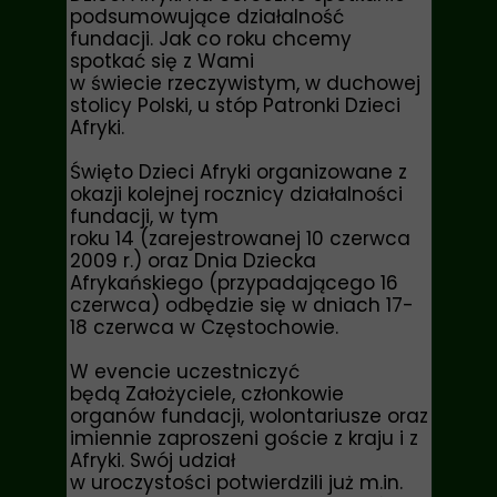
podsumowujące działalność
fundacji. Jak co roku chcemy
spotkać się z Wami
w świecie rzeczywistym, w duchowej
stolicy Polski, u stóp Patronki Dzieci
Afryki.
Święto Dzieci Afryki organizowane z
okazji kolejnej
rocznicy działalności
fundacji
, w tym
roku
14
(zarejestrowanej 10 czerwca
2009 r.) oraz
Dnia Dziecka
Afrykańskiego
(przypadającego 16
czerwca) odbędzie się w dniach
17-
18 czerwca w Częstochowie
.
W evencie uczestniczyć
będą Założyciele, członkowie
organów fundacji, wolontariusze oraz
imiennie zaproszeni goście z kraju i z
Afryki. Swój udział
w uroczystości potwierdzili już m.in.