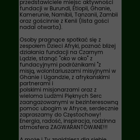
przedstawiciele miejsc aktywności
fundacji w
Burundi, Etiopii, Ghanie,
Kamerunie, Namibii, Tanzanii, Zambii
oraz gościnnie z Kenii (lista gości
nadal otwarta).
Osoby pragnące spotkać się z
zespołem Dzieci Afryki, poznać bliżej
działania fundacji na Czarnym
Lądzie, stanąć "oko w oko" z
fundacyjnymi podróżnikami "z
misją, wolontariuszami misyjnymi w
Ghanie i Ugandzie, z afrykańskimi
partnerami i
polskimi misjonarzami oraz z
wieloma Ludźmi Pięknych Serc
zaangażowanymi w bezinteresowną
pomoc ubogim w Afryce, serdecznie
zapraszamy do Częstochowy!
Energia, radość, inspiracja, rodzinna
atmosfera ZAGWARANTOWANE!!!
A może i Ty znajdziesz dla siebie